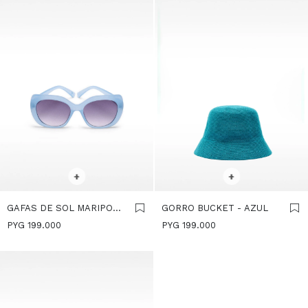
SELECCIONAR TALLE
SELECCIONAR TALLE
+
+
GAFAS DE SOL MARIPOSA
GORRO BUCKET - AZUL
- AZUL
PYG
199.000
PYG
199.000