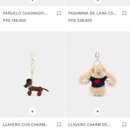
PAÑUELO CUADRADO
PASHMINA DE LANA CON
ESTAMPADO DE
FLECOS - AZUL
PYG
149.000
PYG
339.000
ALGODÓN - AZUL
SELECCIONAR TALLE
SELECCIONAR TALLE
+
+
LLAVERO CON CHARM
LLAVERO CHARM DE