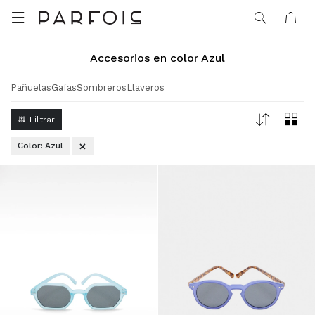

Accesorios en color Azul
Pañuelas
Gafas
Sombreros
Llaveros
Color:
Azul