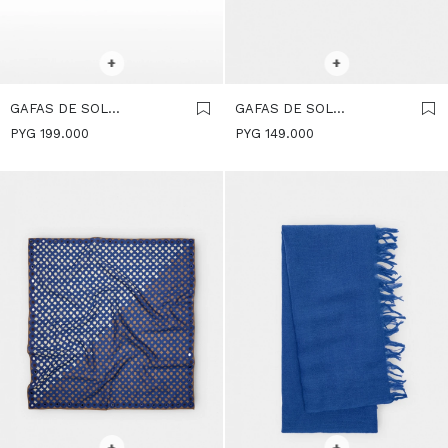
SELECCIONAR TALLE
SELECCIONAR TALLE
+
+
GAFAS DE SOL
GAFAS DE SOL
HEXAGONALES - AZUL
REDONDAS - AZUL
PYG
199.000
PYG
149.000
SELECCIONAR TALLE
SELECCIONAR TALLE
+
+