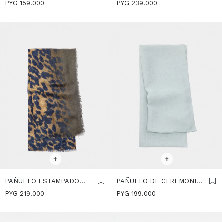
PERRO - AZUL
CONEJO - AZUL
PYG
159.000
PYG
239.000
SELECCIONAR TALLE
SELECCIONAR TALLE
+
+
PAÑUELO ESTAMPADO
PAÑUELO DE CEREMONIA
ANIMAL - AZUL
- AZUL
PYG
219.000
PYG
199.000