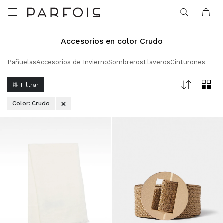

Accesorios en color Crudo
Pañuelas
Accesorios de Invierno
Sombreros
Llaveros
Cinturones
Color:
Crudo