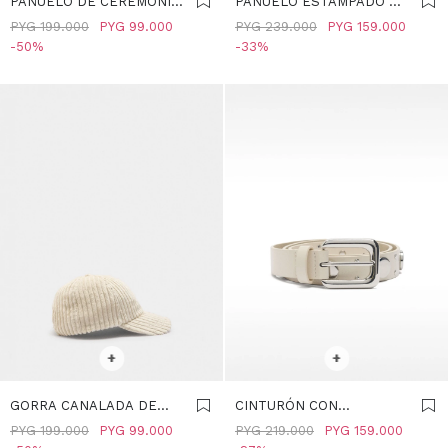
PAÑUELO DE CEREMONIA
PAÑUELO ESTAMPADO DE
- CRUDO
LYOCELL - CRUDO
PYG
199.000
PYG
99.000
PYG
239.000
PYG
159.000
50
33
SELECCIONAR TALLE
SELECCIONAR TALLE
+
+
GORRA CANALADA DE
CINTURÓN CON
TERCIOPELO - CRUDO
TACHUELAS - CRUDO
PYG
199.000
PYG
99.000
PYG
219.000
PYG
159.000