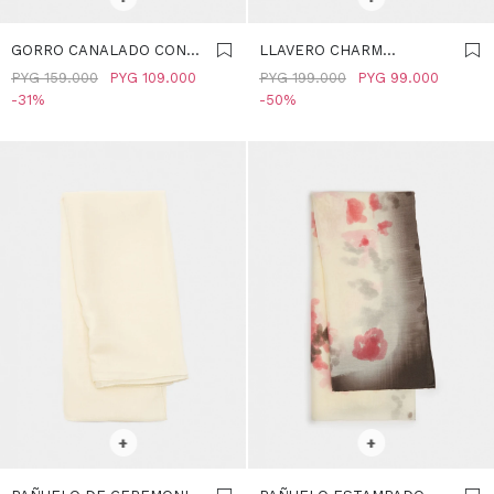
GORRO CANALADO CON
LLAVERO CHARM
DOBLADILLO - CRUDO
CORAZÓN - CRUDO
PYG
159.000
PYG
109.000
PYG
199.000
PYG
99.000
31
50
SELECCIONAR TALLE
SELECCIONAR TALLE
+
+