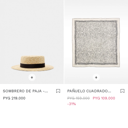
SELECCIONAR TALLE
SELECCIONAR TALLE
+
+
SOMBRERO DE PAJA -
PAÑUELO CUADRADO
CRUDO
100% ALGODÓN - CRUDO
PYG
219.000
PYG
159.000
PYG
109.000
31