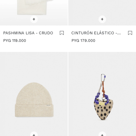
SELECCIONAR TALLE
SELECCIONAR TALLE
+
+
PASHMINA LISA - CRUDO
CINTURÓN ELÁSTICO -
CRUDO
PYG
119.000
PYG
179.000
SELECCIONAR TALLE
SELECCIONAR TALLE
+
+