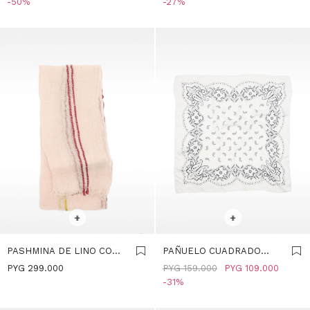
50
27
SELECCIONAR TALLE
SELECCIONAR TALLE
+
+
PASHMINA DE LINO CON
PAÑUELO CUADRADO
PESPUNTES - CRUDO
ESTAMPADO - CRUDO
PYG
299.000
PYG
159.000
PYG
109.000
31