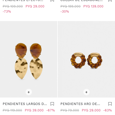
PIEDRA - MARRON
CUENTAS EFECTO
PYG
109.000
PYG
29.000
PYG
199.000
PYG
139.000
PIEDRA - MARRON
73
30
SELECCIONAR TALLE
SELECCIONAR TALLE
+
+
PENDIENTES LARGOS DE
PENDIENTES ARO DE
LÁGRIMA EFECTO CAREY
RESINA - MARRON
PYG
119.000
PYG
39.000
67
PYG
79.000
PYG
29.000
63
- MARRON