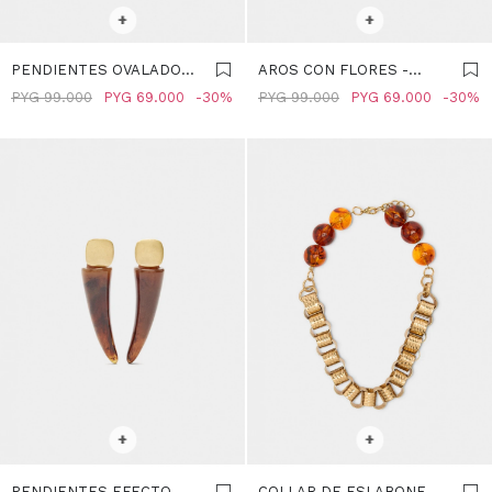
SELECCIONAR TALLE
SELECCIONAR TALLE
+
+
PENDIENTES OVALADOS
AROS CON FLORES -
DE RESINA - MARRON
MARRON
PYG
99.000
PYG
69.000
30
PYG
99.000
PYG
69.000
30
SELECCIONAR TALLE
SELECCIONAR TALLE
+
+
PENDIENTES EFECTO
COLLAR DE ESLABONES Y