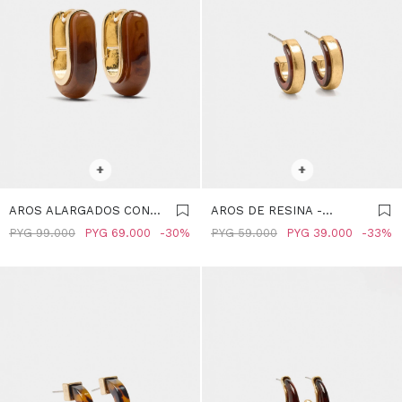
SELECCIONAR TALLE
SELECCIONAR TALLE
+
+
AROS ALARGADOS CON
AROS DE RESINA -
EFECTO CAREY - MARRON
MARRON
PYG
99.000
PYG
69.000
30
PYG
59.000
PYG
39.000
33