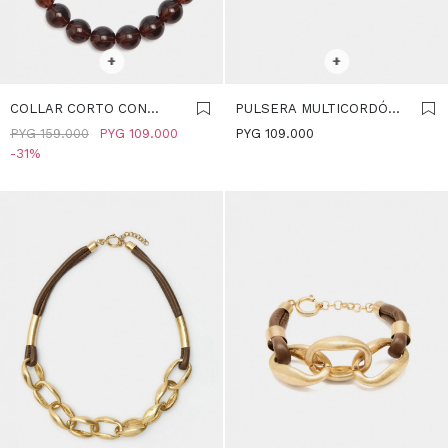
SELECCIONAR TALLE
SELECCIONAR TALLE
+
+
COLLAR CORTO CON
PULSERA MULTICORDÓN
ABALORIOS - MARRON
CON ARO - MARRON
PYG
159.000
PYG
109.000
PYG
109.000
31