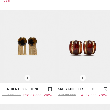
27
SELECCIONAR TALLE
SELECCIONAR TALLE
+
+
PENDIENTES REDONDOS
AROS ABIERTOS EFECTO
EFECTO CAREY - MARRON
CAREY - MARRON
PYG
99.000
PYG
69.000
30
PYG
99.000
PYG
29.000
70