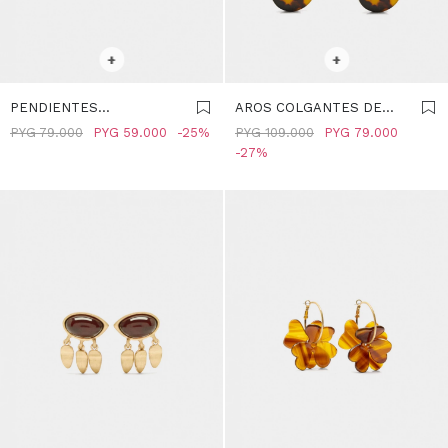
SELECCIONAR TALLE
SELECCIONAR TALLE
+
+
PENDIENTES
AROS COLGANTES DE
IRREGULARES EFECTO
EFECTO CAREY - MARRON
PYG
79.000
PYG
59.000
25
PYG
109.000
PYG
79.000
PIEDRA - MARRON
27