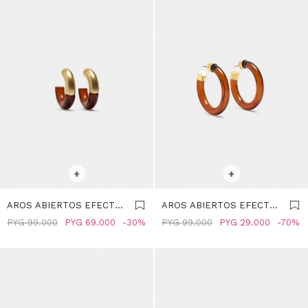
SELECCIONAR TALLE
SELECCIONAR TALLE
+
+
AROS ABIERTOS EFECTO
AROS ABIERTOS EFECTO
CAREY - MARRON
CAREY - MARRON
PYG
99.000
PYG
69.000
30
PYG
99.000
PYG
29.000
70