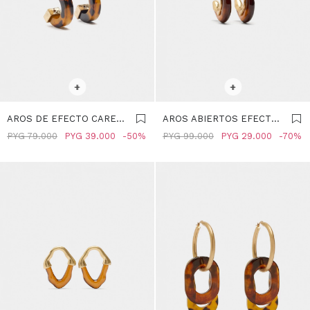
SELECCIONAR TALLE
SELECCIONAR TALLE
+
+
AROS DE EFECTO CAREY
AROS ABIERTOS EFECTO
- MARRON
PIEDRA - MARRON
PYG
79.000
PYG
39.000
50
PYG
99.000
PYG
29.000
70