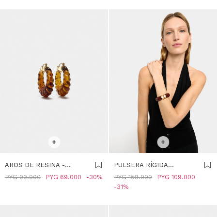
SELECCIONAR TALLE
SELECCIONAR TALLE
+
+
AROS DE RESINA -
PULSERA RÍGIDA
MARRON
TUBULAR - MARRON
PYG
99.000
PYG
69.000
30
PYG
159.000
PYG
109.000
31