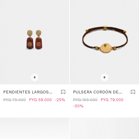
SELECCIONAR TALLE
SELECCIONAR TALLE
+
+
PENDIENTES LARGOS
PULSERA CORDÓN DE
EFECTO PIEDRA -
PIEL CON COLGANTE
PYG
79.000
PYG
59.000
25
PYG
159.000
PYG
79.000
MARRON
REDONDO - MARRON
50