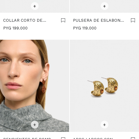
SELECCIONAR TALLE
SELECCIONAR TALLE
+
+
COLLAR CORTO DE
PULSERA DE ESLABONES
ESLABONES CON
CON CORDÓN - MARRON
PYG
199.000
PYG
119.000
CORDÓN - MARRON
SELECCIONAR TALLE
SELECCIONAR TALLE
+
+