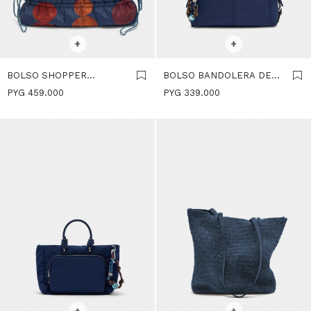
SELECCIONAR TALLE
SELECCIONAR TALLE
+
+
BOLSO SHOPPER
BOLSO BANDOLERA DE
ESTAMPADO DE NYLON -
NYLON CON COLGANTE -
PYG
459.000
PYG
339.000
AZUL-MARINO
AZUL-MARINO
SELECCIONAR TALLE
SELECCIONAR TALLE
+
+