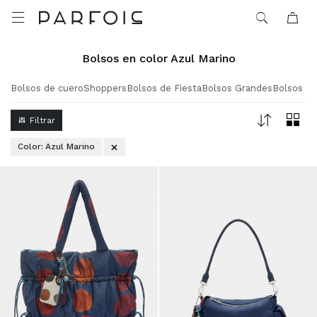

Bolsos en color Azul Marino
Bolsos de cuero
Shoppers
Bolsos de Fiesta
Bolsos Grandes
Bolsos P
Color:
Azul Marino