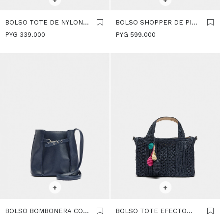
BOLSO TOTE DE NYLON
BOLSO SHOPPER DE PIEL
CON COLGANTE S -
TRENZADA - AZUL-
PYG
339.000
PYG
599.000
AZUL-MARINO
MARINO
SELECCIONAR TALLE
SELECCIONAR TALLE
+
+
BOLSO BOMBONERA CON
BOLSO TOTE EFECTO