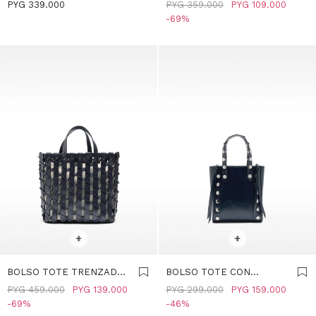
PLIEGUES LATERALES -
RAFIA CON BANDOLERA -
PYG
339.000
PYG
359.000
PYG
109.000
AZUL-MARINO
AZUL-MARINO
69
SELECCIONAR TALLE
SELECCIONAR TALLE
+
+
BOLSO TOTE TRENZADO
BOLSO TOTE CON
CON NUDOS - AZUL-
TACHUELAS - AZUL-
PYG
459.000
PYG
139.000
PYG
299.000
PYG
159.000
MARINO
MARINO
69
46