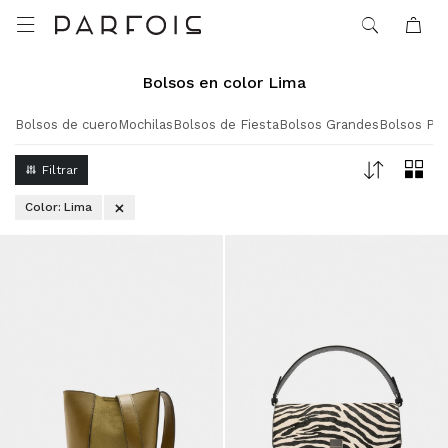

Bolsos en color Lima
Bolsos de cuero
Mochilas
Bolsos de Fiesta
Bolsos Grandes
Bolsos Pe
Color:
Lima