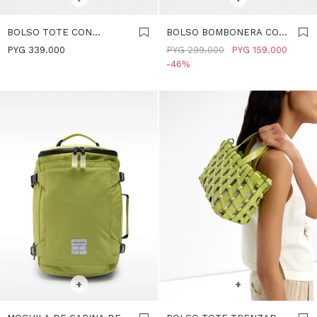
BOLSO TOTE CON
BOLSO BOMBONERA CON
BANDOLERA S - LIMA
TACHUELAS - LIMA
PYG
339.000
PYG
299.000
PYG
159.000
46
SELECCIONAR TALLE
SELECCIONAR TALLE
+
+