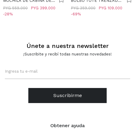
MOCHILA DE CABINA DE
BOLSO TOTE TRENZADO
NYLON - LIMA
CON NUDOS - LIMA
PYG
559.000
PYG
399.000
PYG
359.000
PYG
109.000
28
69
Únete a nuestra newsletter
¡Suscribite y recibí todas nuestras novedades!
Suscribirme
Obtener ayuda