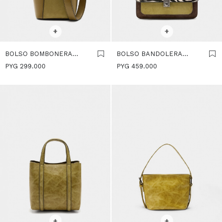
SELECCIONAR TALLE
SELECCIONAR TALLE
+
+
BOLSO BOMBONERA
BOLSO BANDOLERA
CONTRASTE DE
DETALLES DE PIEL - LIMA
PYG
299.000
PYG
459.000
TEXTURAS - LIMA
SELECCIONAR TALLE
SELECCIONAR TALLE
+
+