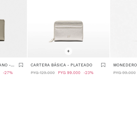
SELECCIONAR TALLE
SELECCIONA
+
ANO -
CARTERA BÁSICA - PLATEADO
MONEDERO 
PLATEADO
27
PYG
129.000
PYG
99.000
23
PYG
99.000