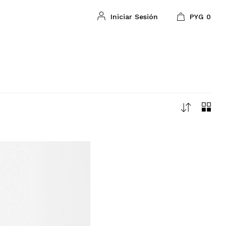
PYG
0