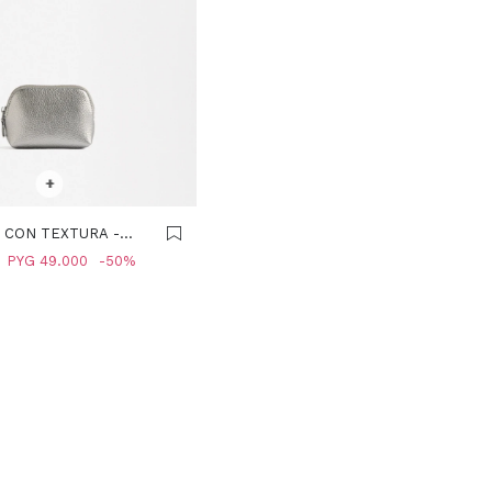
R TALLE
+
CON TEXTURA -
PYG
49.000
50