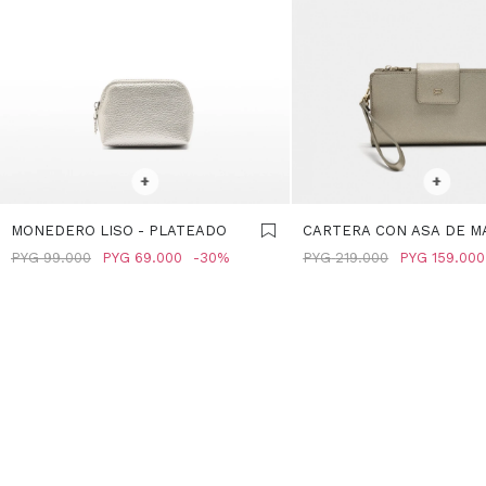
SELECCIONAR TALLE
SELECCIONAR TALLE
+
+
MONEDERO LISO - PLATEADO
CARTERA CON ASA DE M
PLATEADO
PYG
99.000
PYG
69.000
30
PYG
219.000
PYG
159.000