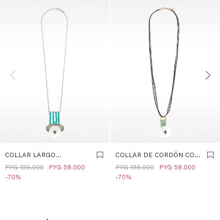
SELECCIONAR TALLE
SELECCIONAR TALLE
+
+
COLLAR LARGO
COLLAR DE CORDÓN CON
COLGANTE CON PIEDRAS
COLGANTE DE PIEDRA -
PYG
199.000
PYG
59.000
PYG
199.000
PYG
59.000
Y MEDALLAS - AZUL
MULTICOLOR
70
70