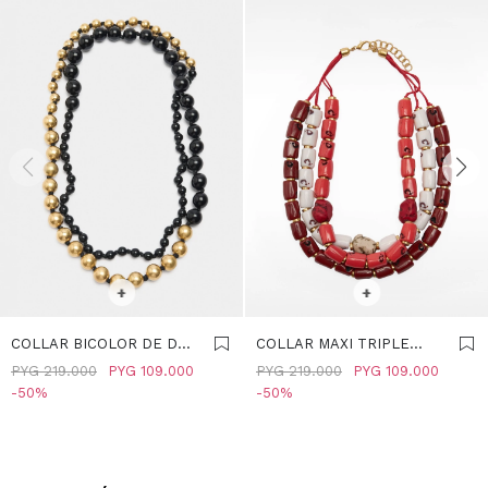
SELECCIONAR TALLE
SELECCIONAR TALLE
+
+
COLLAR BICOLOR DE DOS
COLLAR MAXI TRIPLE
VUELTAS - NEGRO
CON PIEDRAS -
PYG
219.000
PYG
109.000
PYG
219.000
PYG
109.000
MULTICOLOR
50
50