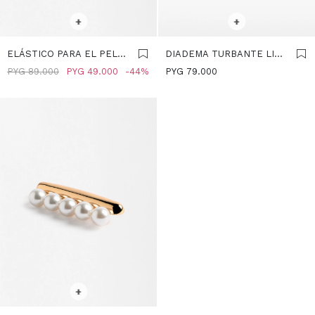
SELECCIONAR TALLE
SELECCIONAR TALLE
+
+
ELÁSTICO PARA EL PELO
DIADEMA TURBANTE LISA
CON PERLAS - BLANCO
- BLANCO
PYG
89.000
PYG
49.000
44
PYG
79.000
SELECCIONAR TALLE
+