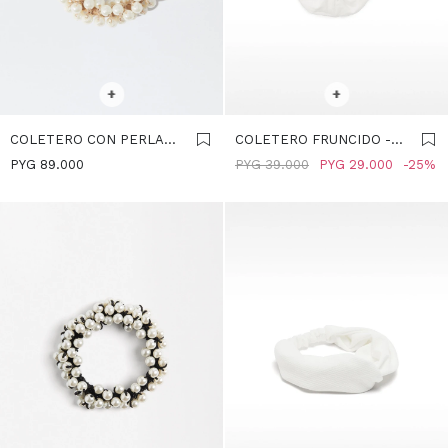
SELECCIONAR TALLE
SELECCIONAR TALLE
+
+
COLETERO CON PERLAS -
COLETERO FRUNCIDO -
BLANCO
BLANCO
PYG
89.000
PYG
39.000
PYG
29.000
25