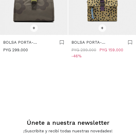
SELECCIONAR TALLE
SELECCIONAR TALLE
+
+
BOLSA PORTA-
BOLSA PORTA-
ALIMENTOS DE NYLON
ALIMENTOS DE NYLON
PYG
299.000
PYG
299.000
PYG
159.000
ESTAMPADO FLORAL -
ESTAMPADA -
46
MULTICOLOR
MULTICOLOR
Únete a nuestra newsletter
¡Suscribite y recibí todas nuestras novedades!