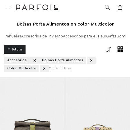

Bolsas Porta Alimentos en color Multicolor
Pañuelas
Accesorios de Invierno
Accesorios para el Pelo
Gafas
Sombr
Accesorios
Bolsas Porta Alimentos
Color:
Multicolor
Quitar filtros