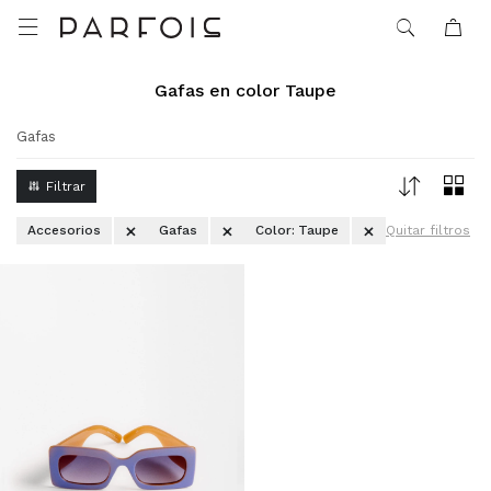

Gafas en color Taupe
Gafas
Accesorios
Gafas
Color:
Taupe
Quitar filtros