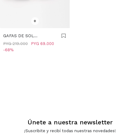
SELECCIONAR TALLE
+
GAFAS DE SOL
RECTANGULARES -
PYG
219.000
PYG
69.000
TAUPE
68
Únete a nuestra newsletter
¡Suscribite y recibí todas nuestras novedades!