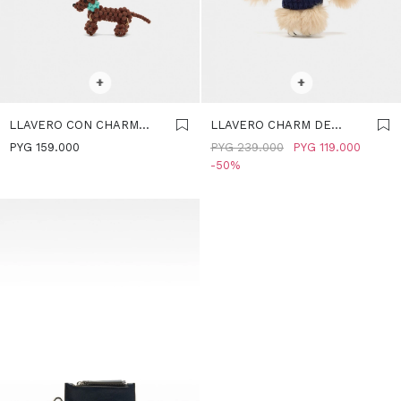
SELECCIONAR TALLE
SELECCIONAR TALLE
+
+
LLAVERO CON CHARM
LLAVERO CHARM DE
PERRO - AZUL
CONEJO - AZUL
PYG
159.000
PYG
239.000
PYG
119.000
50