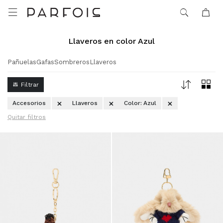

Llaveros en color Azul
Pañuelas
Gafas
Sombreros
Llaveros
Accesorios
Llaveros
Color:
Azul
Quitar filtros