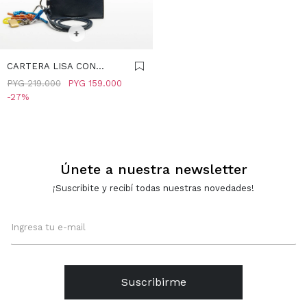
SELECCIONAR TALLE
+
CARTERA LISA CON
LLAVERO - AZUL
PYG
219.000
PYG
159.000
27
Únete a nuestra newsletter
¡Suscribite y recibí todas nuestras novedades!
Suscribirme