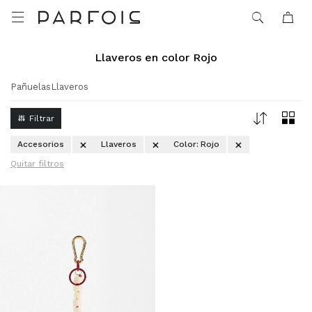

Llaveros en color Rojo
Pañuelas
Llaveros
Accesorios
Llaveros
Color:
Rojo
Quitar filtros