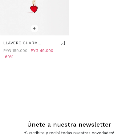
SELECCIONAR TALLE
+
LLAVERO CHARM
CORAZÓN CON PERLAS -
PYG
159.000
PYG
49.000
ROJO
69
Únete a nuestra newsletter
¡Suscribite y recibí todas nuestras novedades!