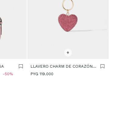
SELECCIONAR TALLE
+
SA
LLAVERO CHARM DE CORAZÓN -
ROSA
50
PYG
119.000