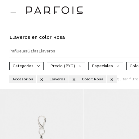

Llaveros en color Rosa
Pañuelas
Gafas
Llaveros
Categorías
Precio
(PYG)
Especiales
Colo
Accesorios
Llaveros
Color:
Rosa
Quitar filtro