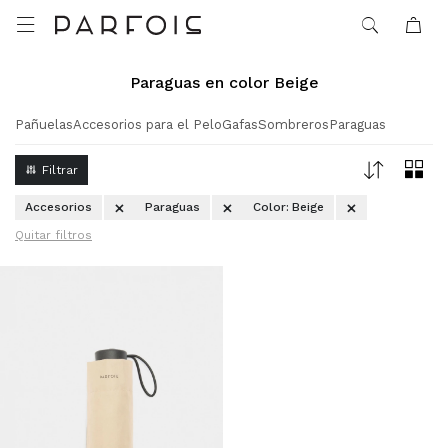

Paraguas en color Beige
Pañuelas
Accesorios para el Pelo
Gafas
Sombreros
Paraguas
Accesorios
Paraguas
Color:
Beige
Quitar filtros