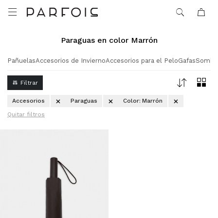

Paraguas en color Marrón
Pañuelas
Accesorios de Invierno
Accesorios para el Pelo
Gafas
Sombr
Accesorios
Paraguas
Color:
Marrón
Quitar filtros