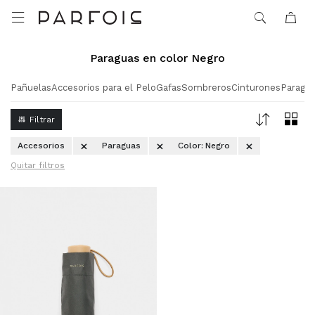

Paraguas en color Negro
Pañuelas
Accesorios para el Pelo
Gafas
Sombreros
Cinturones
Paragu
Accesorios
Paraguas
Color:
Negro
Quitar filtros