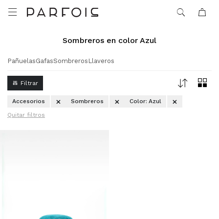

Sombreros en color Azul
Pañuelas
Gafas
Sombreros
Llaveros
Accesorios
Sombreros
Color:
Azul
Quitar filtros