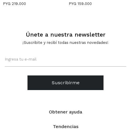
AROS - PLATEADO
CON BRILLANTES -
PYG
219.000
PYG
159.000
PLATEADO
Únete a nuestra newsletter
¡Suscribite y recibí todas nuestras novedades!
Suscribirme
Obtener ayuda
Tendencias