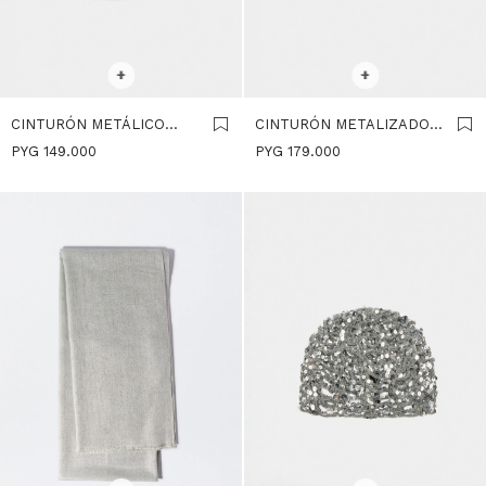
SELECCIONAR TALLE
SELECCIONAR TALLE
+
+
CINTURÓN METÁLICO
CINTURÓN METALIZADO
DORADO - PLATEADO
CON DETALLE DE
PYG
149.000
PYG
179.000
TACHUELAS - PLATEADO
SELECCIONAR TALLE
SELECCIONAR TALLE