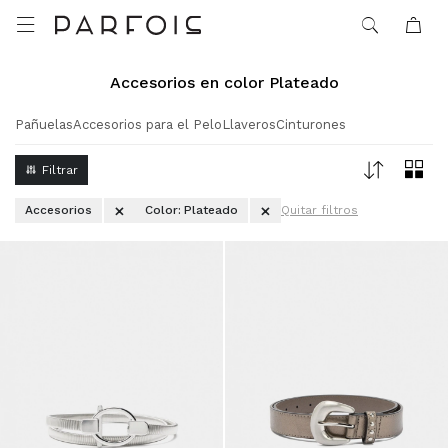

Accesorios en color Plateado
Pañuelas
Accesorios para el Pelo
Llaveros
Cinturones
Accesorios
Color:
Plateado
Quitar filtros