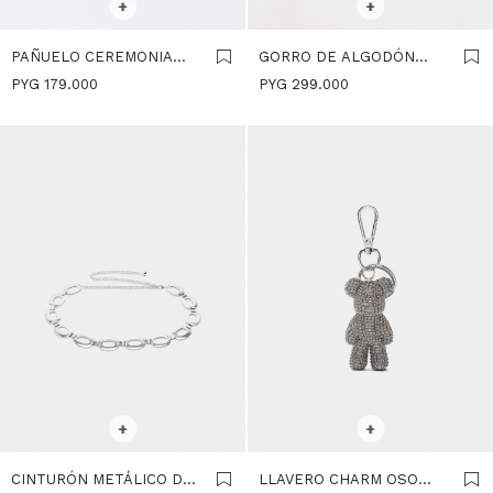
+
+
PAÑUELO CEREMONIA
GORRO DE ALGODÓN
TEJIDO METALIZADO -
CON LENTEJUELAS -
PYG
179.000
PYG
299.000
PLATEADO
PLATEADO
SELECCIONAR TALLE
SELECCIONAR TALLE
+
+
CINTURÓN METÁLICO DE
LLAVERO CHARM OSO