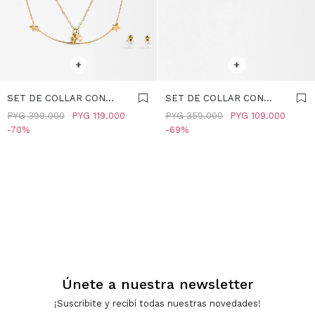
SELECCIONAR TALLE
SELECCIONAR TALLE
+
+
SET DE COLLAR CON
SET DE COLLAR CON
PENDIENTES PERLA -
PENDIENTES TRÉBOL -
PYG
399.000
PYG
119.000
PYG
359.000
PYG
109.000
ACERO INOXIDABLE -
ACERO INOXIDABLE -
70
69
DORADO
DORADO
Únete a nuestra newsletter
¡Suscribite y recibí todas nuestras novedades!