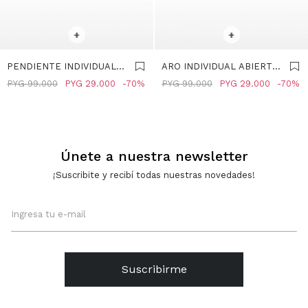
SELECCIONAR TALLE
SELECCIONAR TALLE
+
+
PENDIENTE INDIVIDUAL
ARO INDIVIDUAL ABIERTO
ESTRELLA - ACERO
- ACERO INOXIDABLE -
PYG
99.000
PYG
29.000
70
PYG
99.000
PYG
29.000
70
INOXIDABLE - PLATEADO
PLATEADO
Únete a nuestra newsletter
¡Suscribite y recibí todas nuestras novedades!
Suscribirme