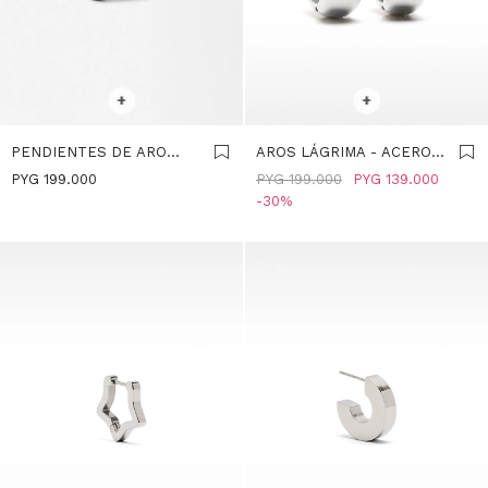
SELECCIONAR TALLE
SELECCIONAR TALLE
+
+
PENDIENTES DE ARO
AROS LÁGRIMA - ACERO
RELIEVE - ACERO
INOXIDABLE - PLATEADO
PYG
199.000
PYG
199.000
PYG
139.000
INOXIDABLE - PLATEADO
30