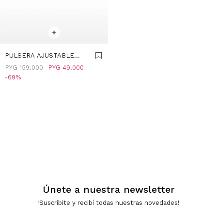
SELECCIONAR TALLE
+
PULSERA AJUSTABLE
PEZ - ACERO INOXIDABLE
PYG
159.000
PYG
49.000
- AZUL
69
Únete a nuestra newsletter
¡Suscribite y recibí todas nuestras novedades!