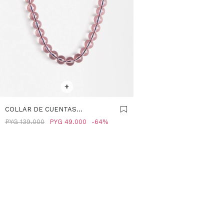
SELECCIONAR TALLE
+
COLLAR DE CUENTAS
TRANSPARENTE - ROSA
PYG
139.000
PYG
49.000
64