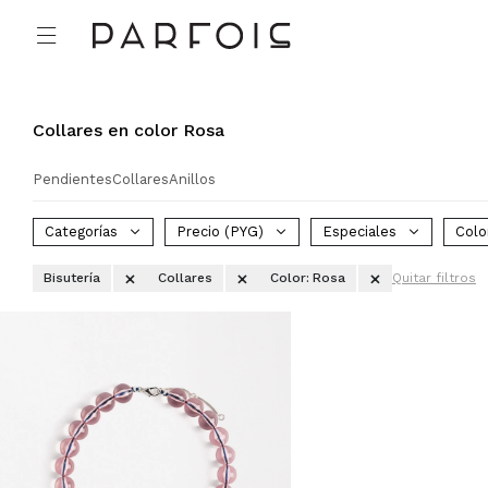

Collares en color Rosa
Pendientes
Collares
Anillos
Categorías
Precio
(PYG)
Especiales
Colo
Bisutería
Collares
Color:
Rosa
Quitar filtros