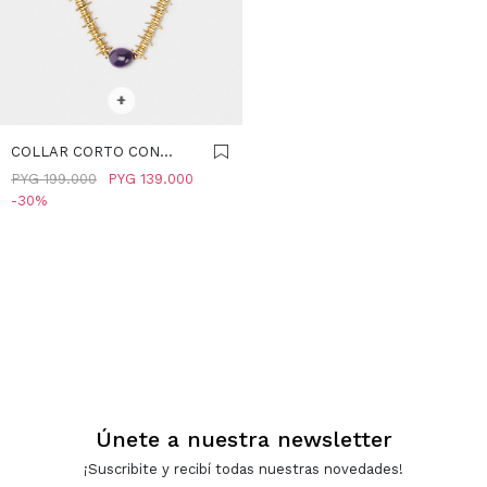
SELECCIONAR TALLE
+
COLLAR CORTO CON
COLGANTE DE PIEDRA -
PYG
199.000
PYG
139.000
VIOLETA
30
Únete a nuestra newsletter
¡Suscribite y recibí todas nuestras novedades!