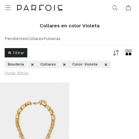

Collares en color Violeta
Pendientes
Collares
Pulseras
Bisutería
Collares
Color:
Violeta
Quitar filtros