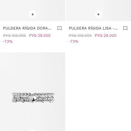
SELECCIONAR TALLE
SELECCIONAR TALLE
+
+
PULSERA RÍGIDA DORADA
PULSERA RÍGIDA LISA -
- PLATEADO
PLATEADO
PYG
109.000
PYG
29.000
PYG
109.000
PYG
29.000
73
73
SELECCIONAR TALLE