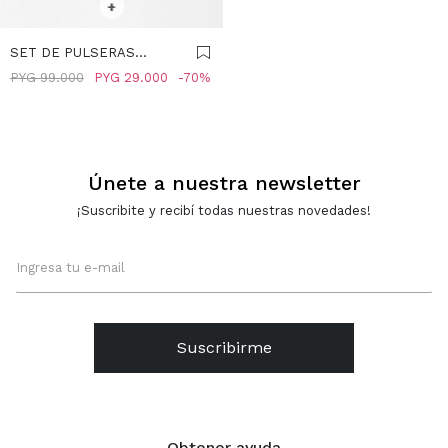
+
SET DE PULSERAS
ELÁSTICAS CON
PYG
99.000
PYG
29.000
70
CORAZÓN - PLATEADO
Únete a nuestra newsletter
¡Suscribite y recibí todas nuestras novedades!
Suscribirme
Obtener ayuda