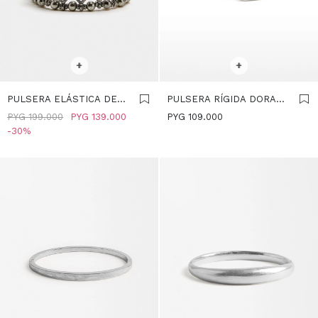
SELECCIONAR TALLE
SELECCIONAR TALLE
+
+
PULSERA ELÁSTICA DE
PULSERA RÍGIDA DORADA
ROMBOS ESPEJO -
- PLATEADO
PYG
199.000
PYG
139.000
PYG
109.000
PLATEADO
30