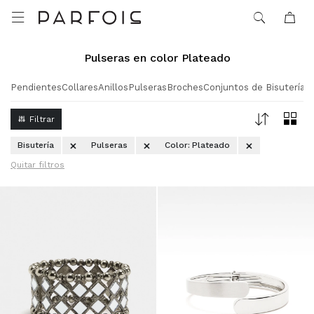

Pulseras en color Plateado
Pendientes
Collares
Anillos
Pulseras
Broches
Conjuntos de Bisutería
Bisutería
Pulseras
Color:
Plateado
Quitar filtros