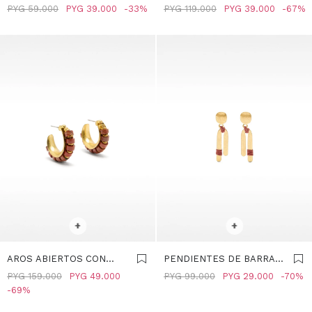
TRIÁNGULOS ESFERA -
CON ABALORIOS -
PYG
59.000
PYG
39.000
33
PYG
119.000
PYG
39.000
67
BURDEOS
BURDEOS
SELECCIONAR TALLE
SELECCIONAR TALLE
+
+
AROS ABIERTOS CON
PENDIENTES DE BARRA
PIEDRAS - BURDEOS
ÉTNICOS - BURDEOS
PYG
159.000
PYG
49.000
PYG
99.000
PYG
29.000
70
69