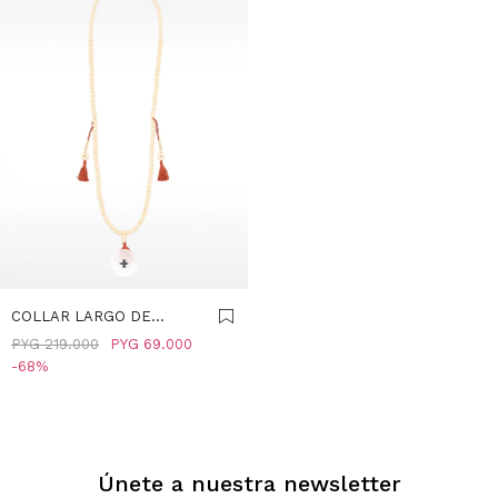
SELECCIONAR TALLE
+
COLLAR LARGO DE
CUENTAS CON BORLAS -
PYG
219.000
PYG
69.000
BURDEOS
68
Únete a nuestra newsletter