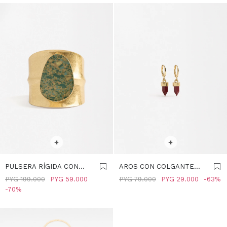
SELECCIONAR TALLE
SELECCIONAR TALLE
+
+
PULSERA RÍGIDA CON
AROS CON COLGANTE
PIEDRA - BURDEOS
EFECTO PIEDRA -
PYG
199.000
PYG
59.000
PYG
79.000
PYG
29.000
63
BURDEOS
70