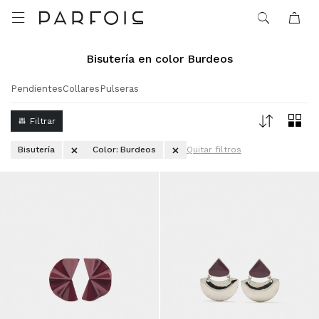

Bisutería en color Burdeos
Pendientes
Collares
Pulseras
Bisutería
Color:
Burdeos
Quitar filtros