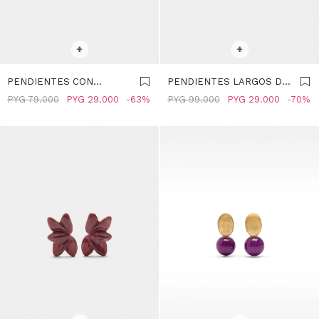
SELECCIONAR TALLE
SELECCIONAR TALLE
+
+
PENDIENTES CON
PENDIENTES LARGOS DE
RELIEVE Y ESMALTE -
ESMALTE - BURDEOS
PYG
79.000
PYG
29.000
63
PYG
99.000
PYG
29.000
70
BURDEOS
SELECCIONAR TALLE
SELECCIONAR TALLE