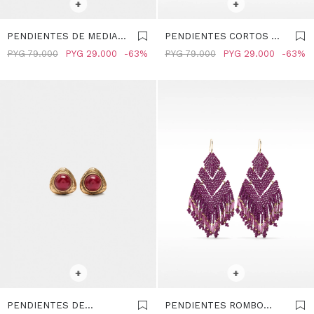
+
+
PENDIENTES DE MEDIA
PENDIENTES CORTOS DE
FLOR - BURDEOS
PIEDRA - BURDEOS
PYG
79.000
PYG
29.000
63
PYG
79.000
PYG
29.000
63
SELECCIONAR TALLE
SELECCIONAR TALLE
+
+
PENDIENTES DE
PENDIENTES ROMBO