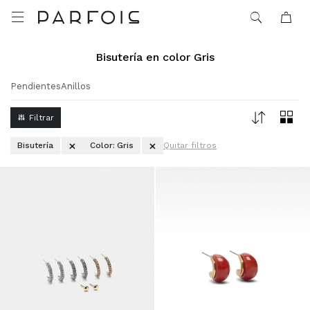

Bisutería en color Gris
Pendientes
Anillos
Bisutería
Color:
Gris
Quitar filtros