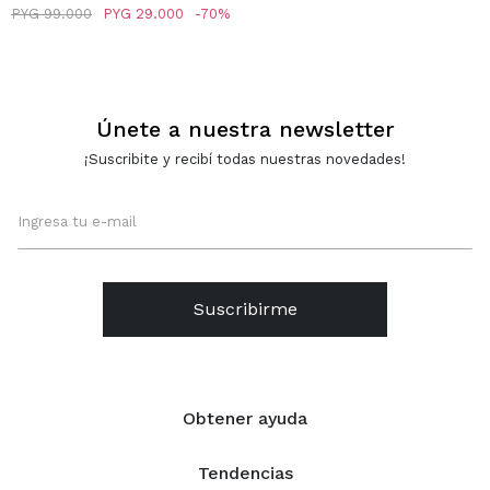
FLOR TRANSPARENTE -
PYG
99.000
PYG
29.000
70
GRIS
Únete a nuestra newsletter
¡Suscribite y recibí todas nuestras novedades!
Suscribirme
Obtener ayuda
Tendencias