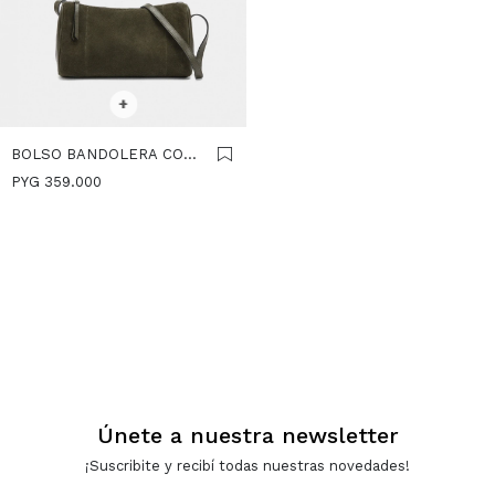
SELECCIONAR TALLE
+
BOLSO BANDOLERA CON
DETALLES DE PIEL -
PYG
359.000
CAQUI
Únete a nuestra newsletter
¡Suscribite y recibí todas nuestras novedades!