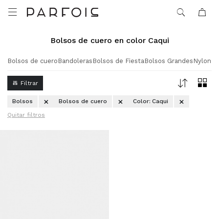

Bolsos de cuero en color Caqui
Bolsos de cuero
Bandoleras
Bolsos de Fiesta
Bolsos Grandes
Nylon
Ra
Bolsos
Bolsos de cuero
Color:
Caqui
Quitar filtros