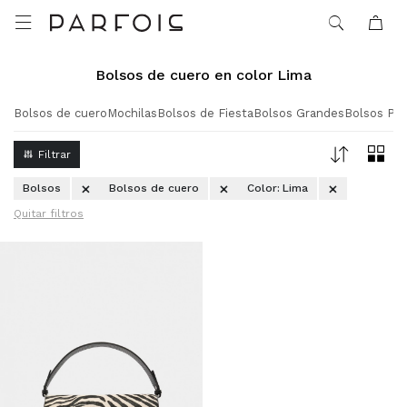

Bolsos de cuero en color Lima
Bolsos de cuero
Mochilas
Bolsos de Fiesta
Bolsos Grandes
Bolsos Pe
Bolsos
Bolsos de cuero
Color:
Lima
Quitar filtros