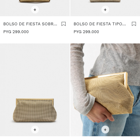
SELECCIONAR TALLE
SELECCIONAR TALLE
+
+
BOLSO DE FIESTA SOBRE
BOLSO DE FIESTA TIPO
EFECTO RAFIA - DORADO
SOBRE - DORADO
PYG
299.000
PYG
299.000
SELECCIONAR TALLE
SELECCIONAR TALLE
+
+