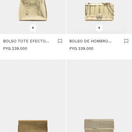
SELECCIONAR TALLE
SELECCIONAR TALLE
+
+
BOLSO TOTE EFECTO
BOLSO DE HOMBRO
CRAQUELADO - DORADO
ACOLCHADO - DORADO
PYG
239.000
PYG
339.000