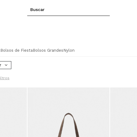
l
Bolsos de Fiesta
Bolsos Grandes
Nylon
r
iltros