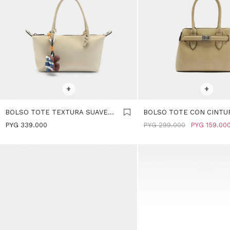
SELECCIONAR TALLE
SELECCIONAR TALLE
+
+
BOLSO TOTE TEXTURA SUAVE
BOLSO TOTE CON CINTU
CON COLGANTE S - CRUDO
CRUDO
PYG
339.000
PYG
299.000
PYG
159.00