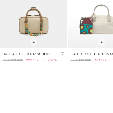
SELECCIONAR TALLE
SELECCIONAR TALLE
+
+
BOLSO TOTE RECTANGULAR
BOLSO TOTE TEXTURA S
CON COLGANTE - CRUDO
CON COLGANTE - CRUDO
PYG
339.000
PYG
109.000
67
PYG
339.000
PYG
179.00