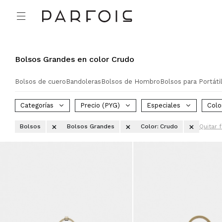

Bolsos Grandes en color Crudo
Bolsos de cuero
Bandoleras
Bolsos de Hombro
Bolsos para Portáti
Categorías
Precio
(PYG)
Especiales
Colo
Bolsos
Bolsos Grandes
Color:
Crudo
Quitar f