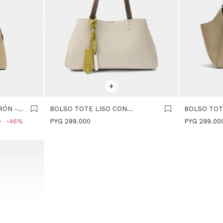
SELECCIONAR TALLE
SELECCIONA
+
RÓN -
BOLSO TOTE LISO CON
BOLSO TOT
COLGANTE - CRUDO
CRUDO
0
46
PYG
299.000
PYG
299.00