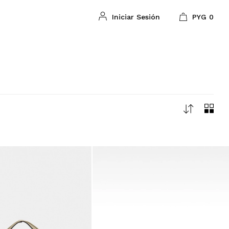
PYG
0