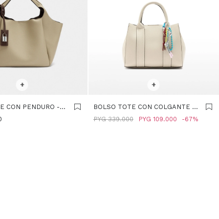
R TALLE
SELECCIONAR TALLE
+
+
E CON PENDURO -
BOLSO TOTE CON COLGANTE S
- CRUDO
0
PYG
339.000
PYG
109.000
67