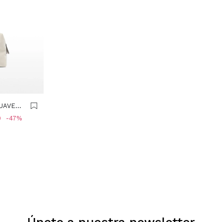
UAVE
0
47