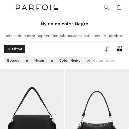

Nylon en color Negro
Bolsos de cuero
Shoppers
Bandoleras
Mochilas
Bolsos de Hombro
Bol
Bolsos
Nylon
Color:
Negro
Quitar filtros