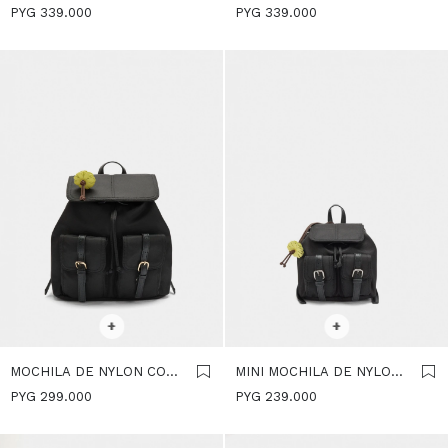
CON COLGANTE M -
CON NYLON - NEGRO
PYG
339.000
PYG
339.000
NEGRO
SELECCIONAR TALLE
SELECCIONAR TALLE
+
+
MOCHILA DE NYLON CON
MINI MOCHILA DE NYLON
COLGANTE - NEGRO
CON COLGANTE - NEGRO
PYG
299.000
PYG
239.000