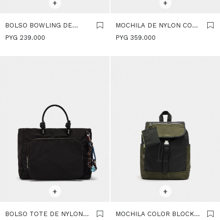
+
+
BOLSO BOWLING DE
MOCHILA DE NYLON CON
NYLON - NEGRO
COLGANTE - NEGRO
PYG
239.000
PYG
359.000
SELECCIONAR TALLE
SELECCIONAR TALLE
+
+
BOLSO TOTE DE NYLON
MOCHILA COLOR BLOCK