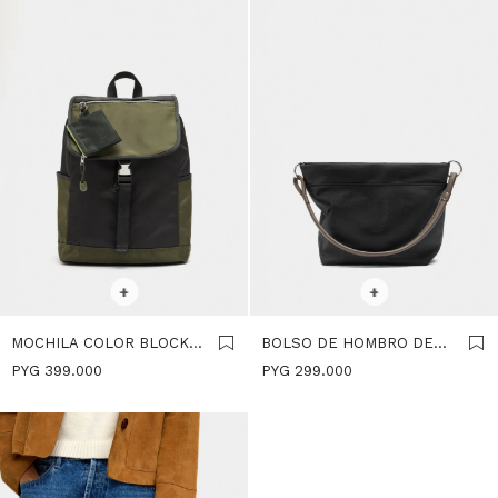
SELECCIONAR TALLE
SELECCIONAR TALLE
+
+
MOCHILA COLOR BLOCK
BOLSO DE HOMBRO DE
DE NYLON PARA
NYLON - NEGRO
PYG
399.000
PYG
299.000
PORTÁTIL 15" - NEGRO