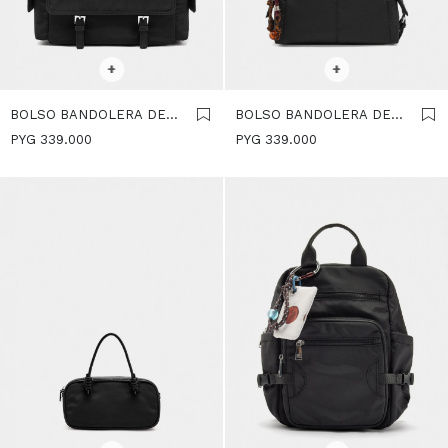
SELECCIONAR TALLE
SELECCIONAR TALLE
+
+
BOLSO BANDOLERA DE
BOLSO BANDOLERA DE
NYLON CON SOLAPA -
NYLON CON COLGANTE -
PYG
339.000
PYG
339.000
NEGRO
NEGRO
SELECCIONAR TALLE
SELECCIONAR TALLE