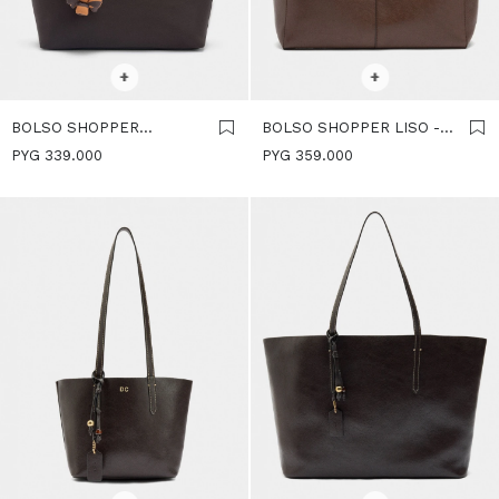
SELECCIONAR TALLE
SELECCIONAR TALLE
+
+
BOLSO SHOPPER
BOLSO SHOPPER LISO -
TEXTURA SUAVE CON
MARRON
PYG
339.000
PYG
359.000
COLGANTE - MARRON
SELECCIONAR TALLE
SELECCIONAR TALLE