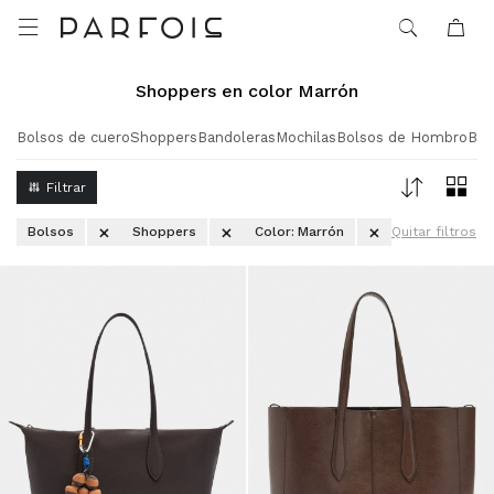

Shoppers en color Marrón
Bolsos de cuero
Shoppers
Bandoleras
Mochilas
Bolsos de Hombro
Bol
Bolsos
Shoppers
Color:
Marrón
Quitar filtros