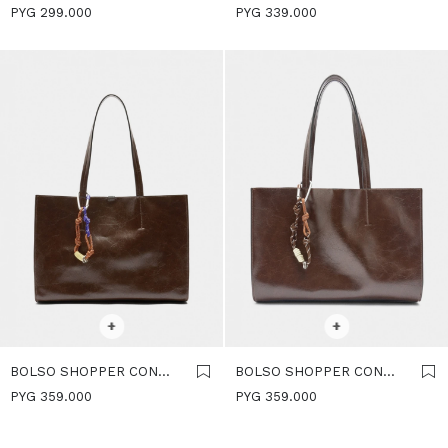
REVERSIBLE CON BOLSA
FRUNCIDO - MARRON
PYG
299.000
PYG
339.000
EXTRAÍBLE M - MARRON
SELECCIONAR TALLE
SELECCIONAR TALLE
+
+
BOLSO SHOPPER CON
BOLSO SHOPPER CON
COLGANTE - MARRON
COLGANTE - MARRON
PYG
359.000
PYG
359.000