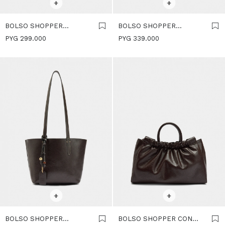
+
+
BOLSO SHOPPER
BOLSO SHOPPER
REVERSIBLE CON BOLSA
REVERSIBLE CON BOLSA
PYG
299.000
PYG
339.000
EXTRAÍBLE M - MARRON
EXTRAÍBLE L - MARRON
SELECCIONAR TALLE
SELECCIONAR TALLE
+
+
BOLSO SHOPPER
BOLSO SHOPPER CON