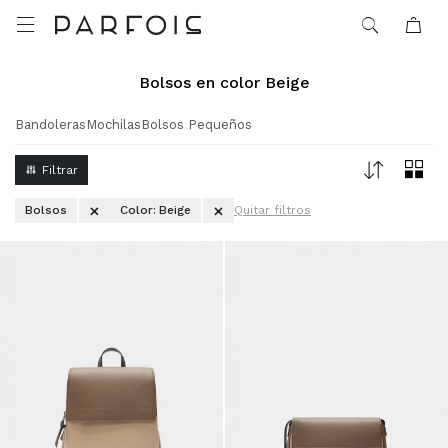

Bolsos en color Beige
Bandoleras
Mochilas
Bolsos Pequeños
Bolsos
Color:
Beige
Quitar filtros