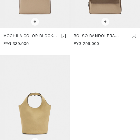
SELECCIONAR TALLE
SELECCIONAR TALLE
+
+
MOCHILA COLOR BLOCK
BOLSO BANDOLERA
CON SOLAPA - BEIGE
COLOR BLOCK CON
PYG
339.000
PYG
299.000
SOLAPA - BEIGE
SELECCIONAR TALLE