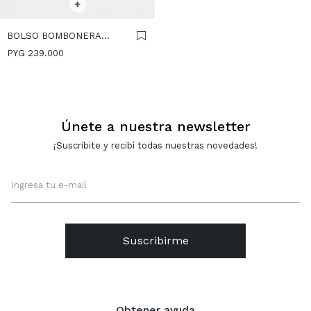
+
BOLSO BOMBONERA
EFECTO PIEL - BEIGE
PYG
239.000
Únete a nuestra newsletter
¡Suscribite y recibí todas nuestras novedades!
Suscribirme
Obtener ayuda