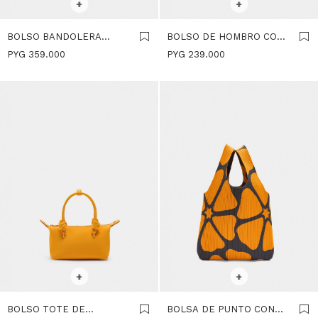
+
+
BOLSO BANDOLERA
BOLSO DE HOMBRO CON
DETALLES DE PIEL -
TEXTURA SUAVE -
PYG
359.000
PYG
239.000
NARANJA
NARANJA
SELECCIONAR TALLE
SELECCIONAR TALLE
+
+
BOLSO TOTE DE
BOLSA DE PUNTO CON