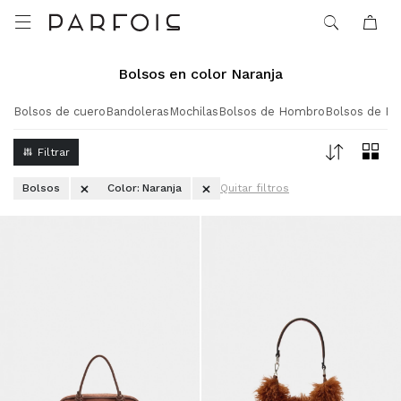

Bolsos en color Naranja
Bolsos de cuero
Bandoleras
Mochilas
Bolsos de Hombro
Bolsos de Fi
Bolsos
Color:
Naranja
Quitar filtros