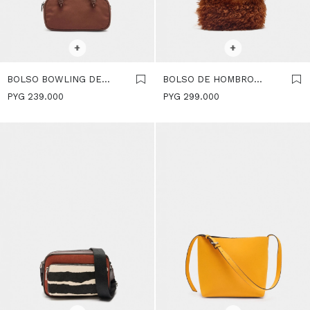
SELECCIONAR TALLE
SELECCIONAR TALLE
+
+
BOLSO BOWLING DE
BOLSO DE HOMBRO
NYLON - NARANJA
EFECTO PELO - NARANJA
PYG
239.000
PYG
299.000
SELECCIONAR TALLE
SELECCIONAR TALLE