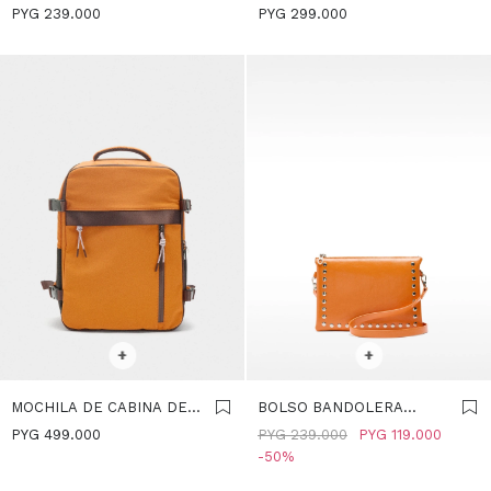
TEXTURA SUAVE XS -
ESTAMPADO FLORAL -
PYG
239.000
PYG
299.000
NARANJA
NARANJA
SELECCIONAR TALLE
SELECCIONAR TALLE
+
+
MOCHILA DE CABINA DE
BOLSO BANDOLERA
NYLON - NARANJA
DOBLE CON TACHUELAS -
PYG
499.000
PYG
239.000
PYG
119.000
NARANJA
50