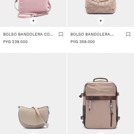
SELECCIONAR TALLE
SELECCIONAR TALLE
+
+
BOLSO BANDOLERA CON
BOLSO BANDOLERA
TEXTURA SUAVE - ROSA
TRENZADO EFECTO PIEL
PYG
239.000
PYG
359.000
- ROSA
SELECCIONAR TALLE
SELECCIONAR TALLE