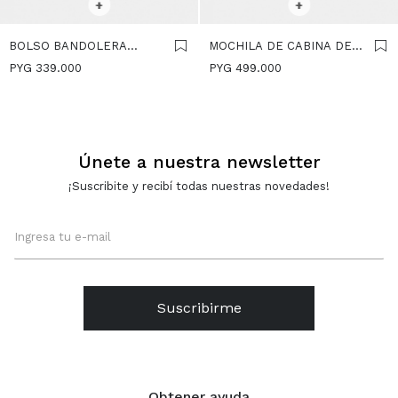
+
+
BOLSO BANDOLERA
MOCHILA DE CABINA DE
EFECTO PIEL CON
NYLON - ROSA
PYG
339.000
PYG
499.000
SOLAPA - ROSA
Únete a nuestra newsletter
¡Suscribite y recibí todas nuestras novedades!
Suscribirme
Obtener ayuda