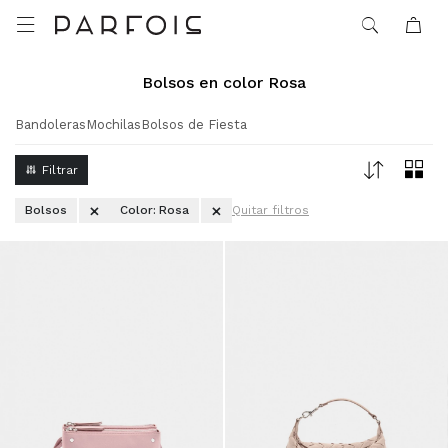

Bolsos en color Rosa
Bandoleras
Mochilas
Bolsos de Fiesta
Bolsos
Color:
Rosa
Quitar filtros