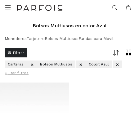

Bolsos Multiusos en color Azul
Monederos
Tarjetero
Bolsos Multiusos
Fundas para Móvil
Carteras
Bolsos Multiusos
Color:
Azul
Quitar filtros