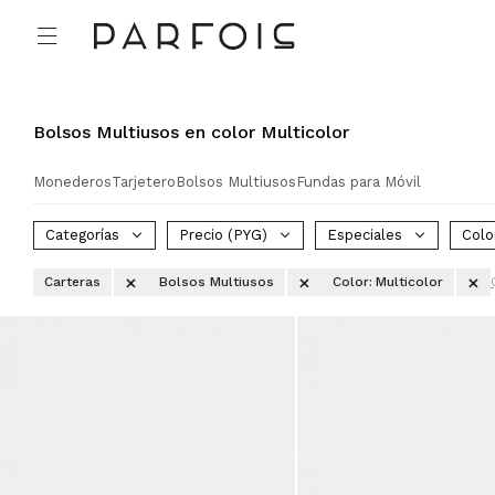

Bolsos Multiusos en color Multicolor
Monederos
Tarjetero
Bolsos Multiusos
Fundas para Móvil
Categorías
Precio
(PYG)
Especiales
Colo
Carteras
Bolsos Multiusos
Color:
Multicolor