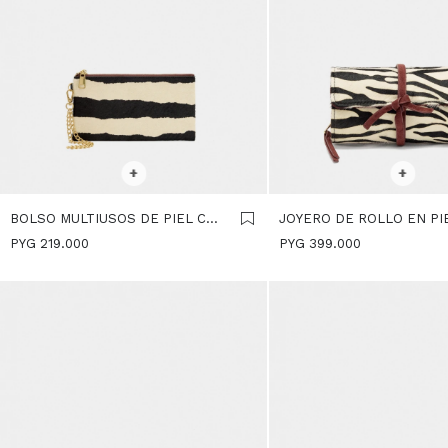
SELECCIONAR TALLE
SELECCIONAR TALLE
+
+
BOLSO MULTIUSOS DE PIEL CON
JOYERO DE ROLLO EN PIE
CONTRASTE - MULTICOLOR
MULTICOLOR
PYG
219.000
PYG
399.000