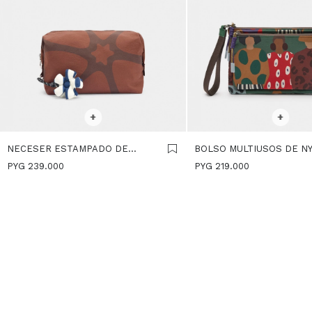
SELECCIONAR TALLE
SELECCIONAR TALLE
+
+
NECESER ESTAMPADO DE
BOLSO MULTIUSOS DE N
NYLON - MULTICOLOR
ESTAMPADA - MULTICOL
PYG
239.000
PYG
219.000