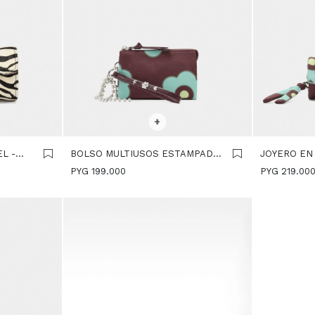
SELECCIONAR TALLE
SELECCIONA
+
L -
BOLSO MULTIUSOS ESTAMPADO
JOYERO EN
FLORAL - MULTICOLOR
DE NYLON 
PYG
199.000
PYG
219.00