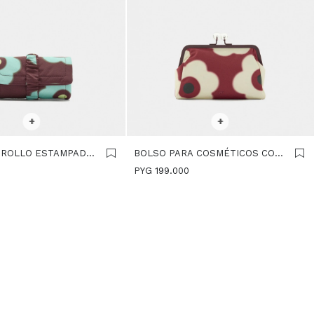
R TALLE
SELECCIONAR TALLE
+
+
 ROLLO ESTAMPADO
BOLSO PARA COSMÉTICOS CON
- MULTICOLOR
ESTAMPADO FLORAL -
0
PYG
199.000
MULTICOLOR