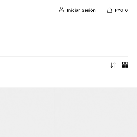
PYG
0