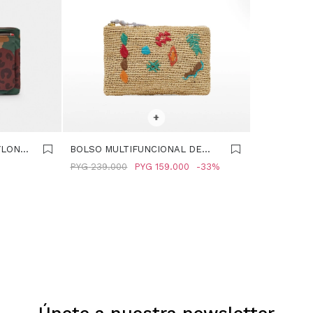
SELECCIONAR TALLE
+
YLON
BOLSO MULTIFUNCIONAL DE
OR
RAFIA L - MULTICOLOR
PYG
239.000
PYG
159.000
33