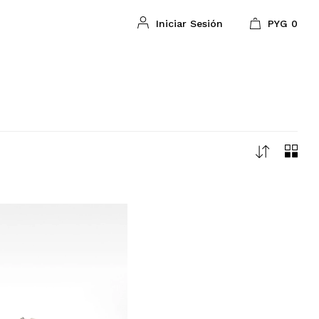
PYG
0