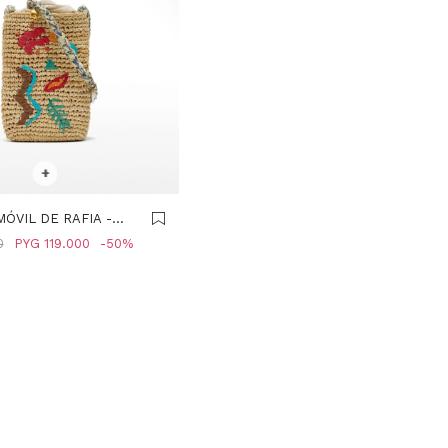
R TALLE
+
ÓVIL DE RAFIA -
R
0
PYG
119.000
50