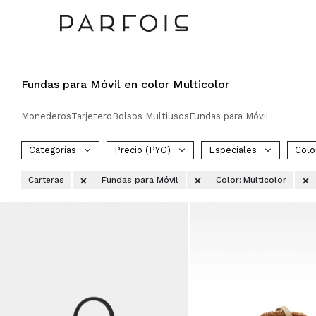

Fundas para Móvil en color Multicolor
Monederos
Tarjetero
Bolsos Multiusos
Fundas para Móvil
Categorías
Precio
(PYG)
Especiales
Colo
Carteras
Fundas para Móvil
Color:
Multicolor