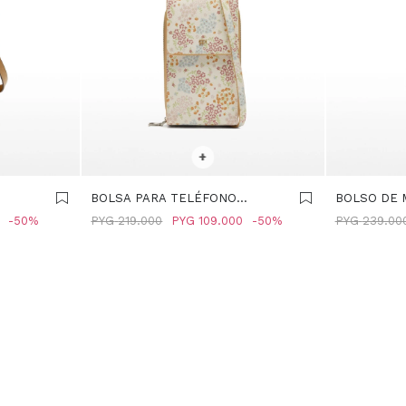
SELECCIONAR TALLE
SELECCIONA
+
BOLSA PARA TELÉFONO
BOLSO DE M
IA -
ESTAMPADO FLORAL -
MULTICOLO
50
PYG
219.000
PYG
109.000
50
PYG
239.00
MULTICOLOR