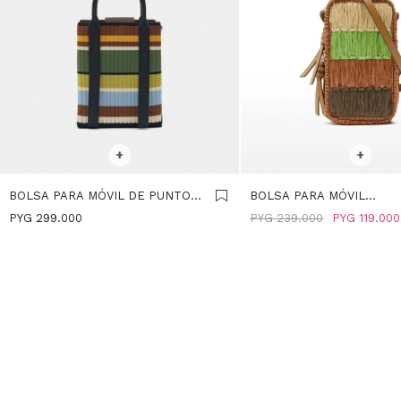
SELECCIONAR TALLE
SELECCIONAR TALLE
+
+
BOLSA PARA MÓVIL DE PUNTO
BOLSA PARA MÓVIL
CON RAYAS - MULTICOLOR
MULTICOLOR EFECTO RAF
PYG
299.000
PYG
239.000
PYG
119.000
MULTICOLOR