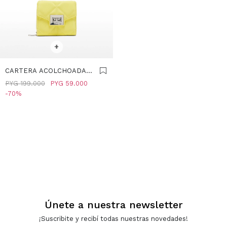
SELECCIONAR TALLE
+
CARTERA ACOLCHOADA
CON TEXTURA SUAVE -
PYG
199.000
PYG
59.000
AMARILLO
70
Únete a nuestra newsletter
¡Suscribite y recibí todas nuestras novedades!