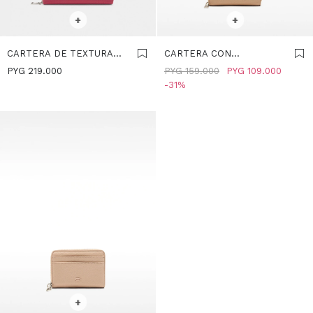
SELECCIONAR TALLE
SELECCIONAR TALLE
+
+
CARTERA DE TEXTURA
CARTERA CON
SUAVE CON CREMALLERA
CREMALLERA - ROSA
PYG
219.000
PYG
159.000
PYG
109.000
- ROSA
31
SELECCIONAR TALLE
+