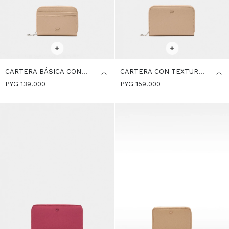
SELECCIONAR TALLE
SELECCIONAR TALLE
+
+
CARTERA BÁSICA CON
CARTERA CON TEXTURA -
TEXTURA - ROSA
ROSA
PYG
139.000
PYG
159.000