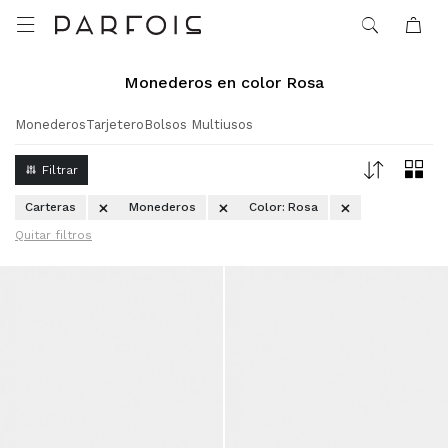

Monederos en color Rosa
Monederos
Tarjetero
Bolsos Multiusos
Carteras
Monederos
Color:
Rosa
Quitar filtros