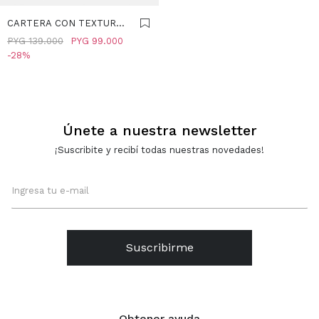
CARTERA CON TEXTURA -
ROSA
PYG
139.000
PYG
99.000
28
Únete a nuestra newsletter
¡Suscribite y recibí todas nuestras novedades!
Suscribirme
Obtener ayuda