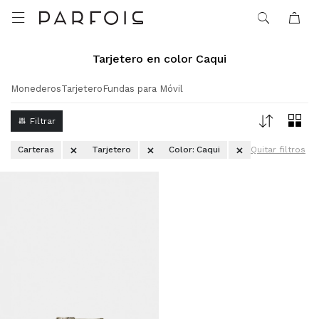

Tarjetero en color Caqui
Monederos
Tarjetero
Fundas para Móvil
Carteras
Tarjetero
Color:
Caqui
Quitar filtros