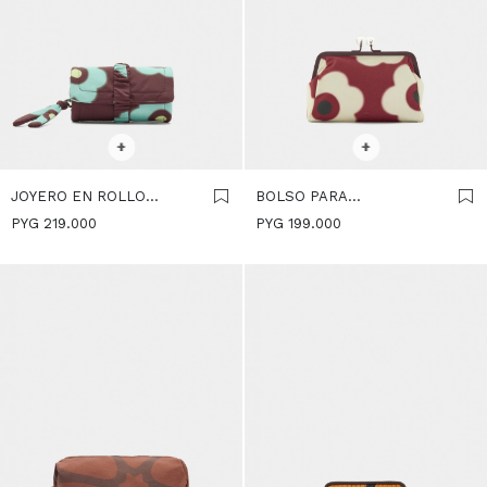
SELECCIONAR TALLE
SELECCIONAR TALLE
+
+
JOYERO EN ROLLO
BOLSO PARA
ESTAMPADO DE NYLON -
COSMÉTICOS CON
PYG
219.000
PYG
199.000
MULTICOLOR
ESTAMPADO FLORAL -
MULTICOLOR