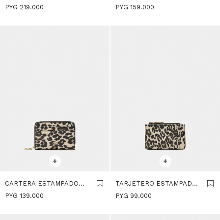
ANIMAL L - MULTICOLOR
ANIMAL S - MULTICOLOR
PYG
219.000
PYG
159.000
SELECCIONAR TALLE
SELECCIONAR TALLE
+
+
CARTERA ESTAMPADO
TARJETERO ESTAMPADO
ANIMAL XS - MULTICOLOR
ANIMAL - MULTICOLOR
PYG
139.000
PYG
99.000