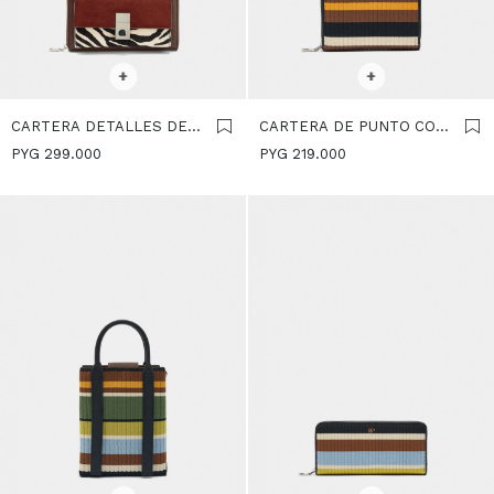
SELECCIONAR TALLE
SELECCIONAR TALLE
+
+
CARTERA DETALLES DE
CARTERA DE PUNTO CON
PIEL CON SOLAPA -
RAYAS S - MULTICOLOR
PYG
299.000
PYG
219.000
MULTICOLOR
SELECCIONAR TALLE
SELECCIONAR TALLE