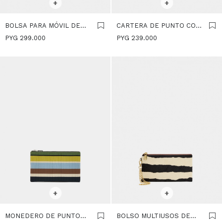
+
+
BOLSA PARA MÓVIL DE
CARTERA DE PUNTO CON
PUNTO CON RAYAS -
RAYAS L - MULTICOLOR
PYG
299.000
PYG
239.000
MULTICOLOR
SELECCIONAR TALLE
SELECCIONAR TALLE
+
+
MONEDERO DE PUNTO
BOLSO MULTIUSOS DE