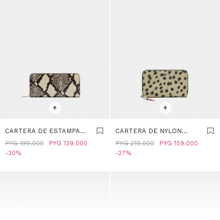
SELECCIONAR TALLE
SELECCIONAR TALLE
+
+
CARTERA DE ESTAMPADO
CARTERA DE NYLON
ANIMAL CON
ESTAMPADO ANIMAL -
PYG
199.000
PYG
139.000
PYG
219.000
PYG
159.000
CREMALLERA L -
MULTICOLOR
30
27
MULTICOLOR