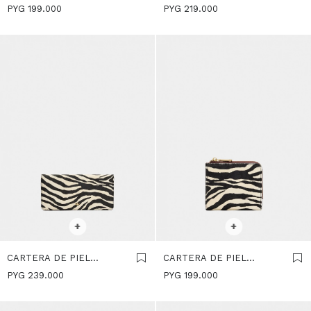
CON RAYAS - MULTICOLOR
PIEL CON CONTRASTE -
PYG
199.000
PYG
219.000
MULTICOLOR
SELECCIONAR TALLE
SELECCIONAR TALLE
+
+
CARTERA DE PIEL
CARTERA DE PIEL
CONTRASTE L -
CONTRASTE S -
PYG
239.000
PYG
199.000
MULTICOLOR
MULTICOLOR