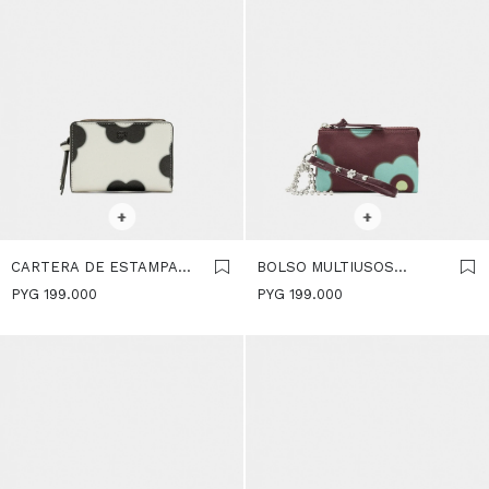
SELECCIONAR TALLE
SELECCIONAR TALLE
+
+
CARTERA DE ESTAMPADO
BOLSO MULTIUSOS
FLORAL - MULTICOLOR
ESTAMPADO FLORAL -
PYG
199.000
PYG
199.000
MULTICOLOR