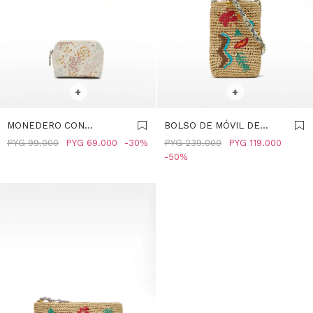
SELECCIONAR TALLE
SELECCIONAR TALLE
+
+
MONEDERO CON
BOLSO DE MÓVIL DE
ESTAMPADO FLORAL -
RAFIA - MULTICOLOR
PYG
99.000
PYG
69.000
30
PYG
239.000
PYG
119.000
MULTICOLOR
50