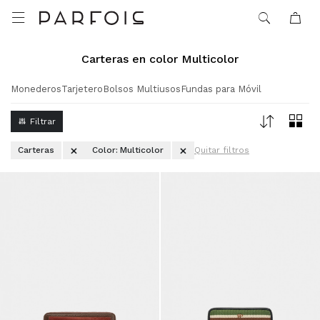

Carteras en color Multicolor
Monederos
Tarjetero
Bolsos Multiusos
Fundas para Móvil
Carteras
Color:
Multicolor
Quitar filtros