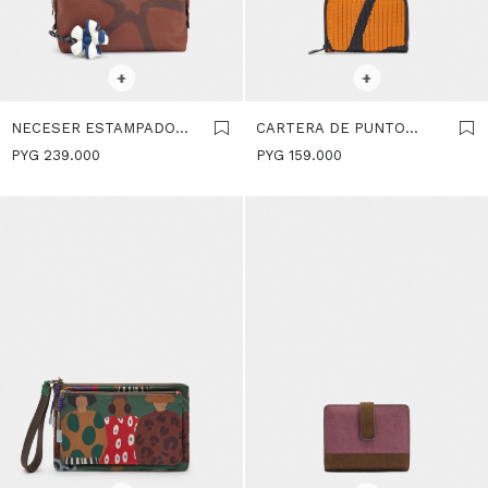
SELECCIONAR TALLE
SELECCIONAR TALLE
+
+
NECESER ESTAMPADO
CARTERA DE PUNTO
DE NYLON - MULTICOLOR
ESTAMPADO -
PYG
239.000
PYG
159.000
MULTICOLOR
SELECCIONAR TALLE
SELECCIONAR TALLE