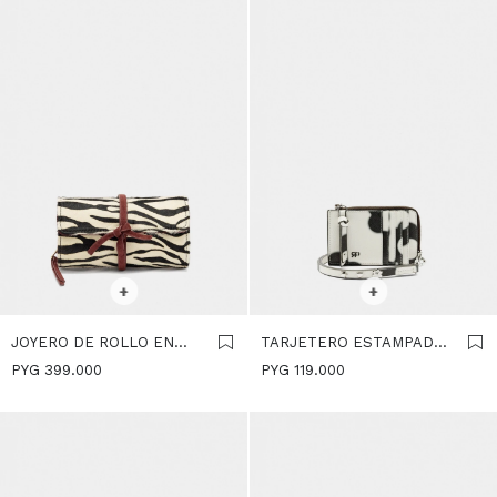
SELECCIONAR TALLE
SELECCIONAR TALLE
+
+
JOYERO DE ROLLO EN
TARJETERO ESTAMPADO
PIEL - MULTICOLOR
FLORAL - MULTICOLOR
PYG
399.000
PYG
119.000