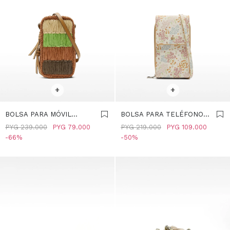
SELECCIONAR TALLE
SELECCIONAR TALLE
+
+
BOLSA PARA MÓVIL
BOLSA PARA TELÉFONO
MULTICOLOR EFECTO
ESTAMPADO FLORAL -
PYG
239.000
PYG
79.000
PYG
219.000
PYG
109.000
RAFIA - MULTICOLOR
MULTICOLOR
66
50