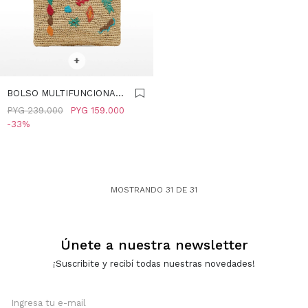
SELECCIONAR TALLE
+
BOLSO MULTIFUNCIONAL
DE RAFIA L - MULTICOLOR
PYG
239.000
PYG
159.000
33
MOSTRANDO
31
DE
31
Únete a nuestra newsletter
¡Suscribite y recibí todas nuestras novedades!