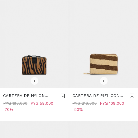
SELECCIONAR TALLE
SELECCIONAR TALLE
+
+
CARTERA DE NYLON
CARTERA DE PIEL CON
ESTAMPADO ANIMAL -
PELO - MULTICOLOR
PYG
199.000
PYG
59.000
PYG
219.000
PYG
109.000
MULTICOLOR
70
50