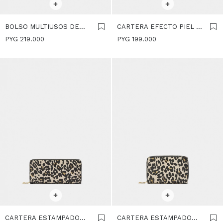
+
+
BOLSO MULTIUSOS DE
CARTERA EFECTO PIEL -
NYLON ESTAMPADA -
MULTICOLOR
PYG
219.000
PYG
199.000
MULTICOLOR
SELECCIONAR TALLE
SELECCIONAR TALLE
+
+
CARTERA ESTAMPADO
CARTERA ESTAMPADO