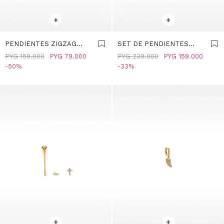
SELECCIONAR TALLE
SELECCIONAR TALLE
+
+
PENDIENTES ZIGZAG
SET DE PENDIENTES
CON CRISTALES - PLATA
COM CIRCONITAS - PLATA
PYG
159.000
PYG
79.000
PYG
239.000
PYG
159.000
DE LEY 925 - DORADO
DE LEY 925 - DORADO
50
33
SELECCIONAR TALLE
SELECCIONAR TALLE
+
+