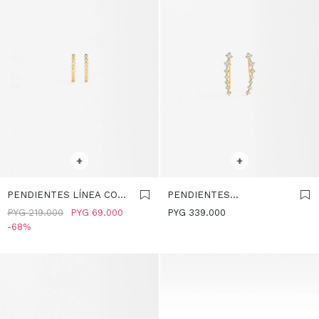
SELECCIONAR TALLE
SELECCIONAR TALLE
+
+
PENDIENTES LÍNEA CON
PENDIENTES
CIRCONIAS - PLATA DE
ALARGADOS CON
PYG
219.000
PYG
69.000
PYG
339.000
LEY 925 - DORADO
CIRCONIAS - PLATA DE
68
LEY 925 - DORADO