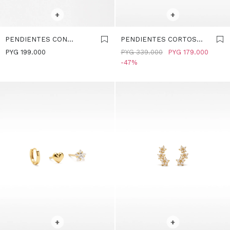
SELECCIONAR TALLE
SELECCIONAR TALLE
+
+
PENDIENTES CON
PENDIENTES CORTOS
CIRCONITAS - PLATA DE
CON PERLAS DE AGUA
PYG
199.000
PYG
339.000
PYG
179.000
LEY 925 - DORADO
DULCE - PLATA DE LEY
47
925 - DORADO
SELECCIONAR TALLE
SELECCIONAR TALLE
+
+