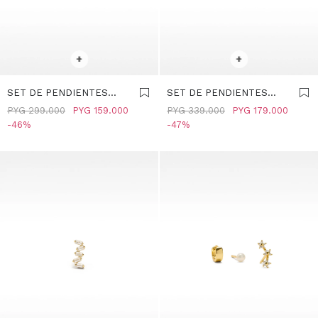
SELECCIONAR TALLE
SELECCIONAR TALLE
+
+
SET DE PENDIENTES
SET DE PENDIENTES
CON CIRCONITAS - PLATA
CON CRISTALES - PLATA
PYG
299.000
PYG
159.000
PYG
339.000
PYG
179.000
DE LEY 925 - DORADO
DE LEY 925 - DORADO
46
47