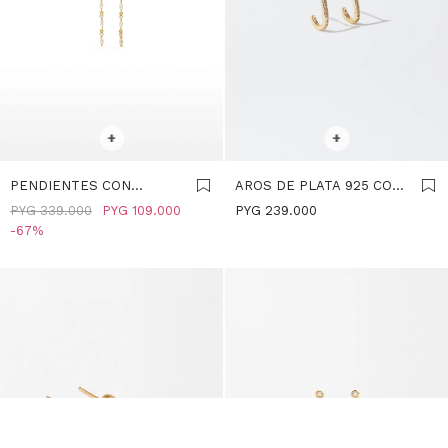
SELECCIONAR TALLE
SELECCIONAR TALLE
+
+
PENDIENTES CON
AROS DE PLATA 925 CON
CIRCONITAS Y PERLAS -
CIRCONITAS - DORADO
PYG
339.000
PYG
109.000
PYG
239.000
PLATA DE LEY 925 -
67
DORADO