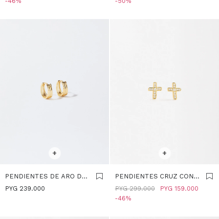
46
50
SELECCIONAR TALLE
SELECCIONAR TALLE
+
+
PENDIENTES DE ARO DE
PENDIENTES CRUZ CON
PLATA 925 - DORADO
CIRCONITAS - PLATA DE
PYG
239.000
PYG
299.000
PYG
159.000
LEY 925 - DORADO
46