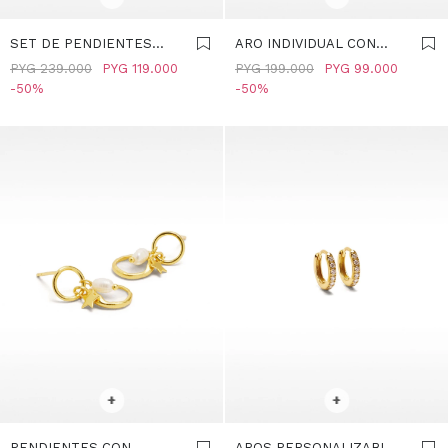
SET DE PENDIENTES
ARO INDIVIDUAL CON
COM CIRCONITAS Y
CIRCONITAS - PLATA DE
PYG
239.000
PYG
119.000
PYG
199.000
PYG
99.000
CADENA - PLATA DE LEY
LEY 925 - DORADO
50
50
925 - DORADO
SELECCIONAR TALLE
SELECCIONAR TALLE
+
+
PENDIENTES CON
AROS PERSONALIZABLES