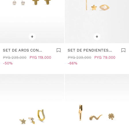
SELECCIONAR TALLE
SELECCIONAR TALLE
+
+
SET DE AROS CON
SET DE PENDIENTES
PERLAS DE AGUA DULCE
CIRCONITAS Y PERLA DE
PYG
239.000
PYG
119.000
PYG
239.000
PYG
79.000
- PLATA DE LEY 925 -
AGUA DULCE - PLATA DE
50
66
DORADO
LEY 925 - DORADO