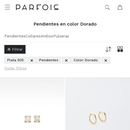

Pendientes en color Dorado
Pendientes
Collares
Anillos
Pulseras
Plata 925
Pendientes
Color:
Dorado
Quitar filtros