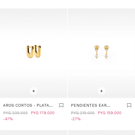
LEY 925 - DORADO
SELECCIONAR TALLE
SELECCIONAR TALLE
+
+
AROS CORTOS - PLATA
PENDIENTES EAR
DE LEY 925 - DORADO
JACKET CON CIRCONITAS
PYG
339.000
PYG
179.000
PYG
219.000
PYG
159.000
- PLATA DE LEY 925 -
47
27
DORADO