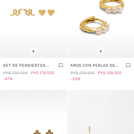
SELECCIONAR TALLE
SELECCIONAR TALLE
+
+
SET DE PENDIENTES
AROS CON PERLAS DE
DORADOS - PLATA DE
AGUA DULCE - PLATA DE
PYG
339.000
PYG
179.000
PYG
239.000
PYG
159.000
LEY 925 - DORADO
LEY 925 - DORADO
47
33