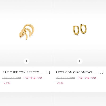
SELECCIONAR TALLE
SELECCIONAR TALLE
+
+
EAR CUFF CON EFECTO
AROS CON CIRCONITAS -
MULTIAROS – PLATA DE
PLATA DE LEY 925 -
PYG
219.000
PYG
159.000
PYG
299.000
PYG
219.000
LEY 925 - DORADO
DORADO
27
26