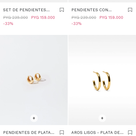
SET DE PENDIENTES
PENDIENTES CON
CON CIRCONITAS - PLATA
CIRCONITAS - PLATA DE
PYG
239.000
PYG
159.000
PYG
239.000
PYG
159.000
DE LEY 925 - DORADO
LEY 925 - DORADO
33
33
SELECCIONAR TALLE
SELECCIONAR TALLE
+
+
PENDIENTES DE PLATA
AROS LISOS - PLATA DE