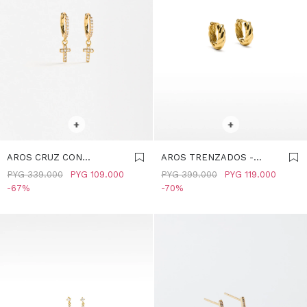
SELECCIONAR TALLE
SELECCIONAR TALLE
+
+
AROS CRUZ CON
AROS TRENZADOS -
CIRCONIAS - PLATA DE
PRATA DE LEY 925 -
PYG
339.000
PYG
109.000
PYG
399.000
PYG
119.000
LEY 925 - DORADO
DORADO
67
70