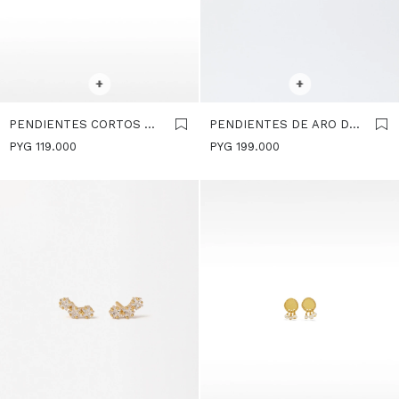
SELECCIONAR TALLE
SELECCIONAR TALLE
+
+
PENDIENTES CORTOS DE
PENDIENTES DE ARO DE
PLATA 925 CON
PLATA 925 - DORADO
PYG
119.000
PYG
199.000
CIRCONITAS - DORADO