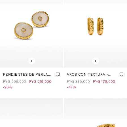
SELECCIONAR TALLE
SELECCIONAR TALLE
+
+
PENDIENTES DE PERLA
AROS CON TEXTURA -
DE AGUA DULCE CON
PLATA DE LEY 925 -
PYG
299.000
PYG
219.000
PYG
339.000
PYG
179.000
CIRCONITA - PLATA DE
DORADO
26
47
LEY 925 - DORADO