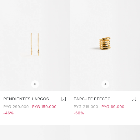
SELECCIONAR TALLE
SELECCIONAR TALLE
+
+
PENDIENTES LARGOS
EARCUFF EFECTO
RAYO - PLATA DE LEY 925
MULTIARO - PLATA DE
PYG
299.000
PYG
159.000
PYG
219.000
PYG
69.000
- DORADO
LEY 925 - DORADO
46
68