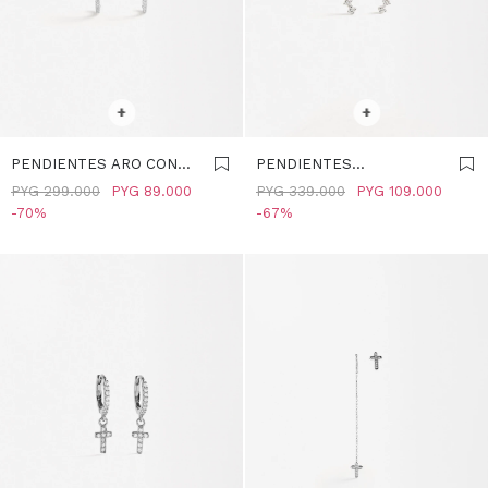
SELECCIONAR TALLE
SELECCIONAR TALLE
+
+
PENDIENTES ARO CON
PENDIENTES
CIRCONIAS - PLATA DE
ALARGADOS CON
PYG
299.000
PYG
89.000
PYG
339.000
PYG
109.000
LEY 925 - PLATEADO
CIRCONIAS - PLATA DE
70
67
LEY 925 - PLATEADO