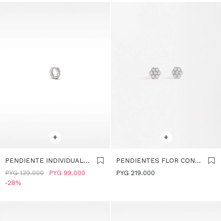
SELECCIONAR TALLE
SELECCIONAR TALLE
+
+
PENDIENTE INDIVIDUAL
PENDIENTES FLOR CON
CON CIRCONITAS Y
CIRCONITAS - PLATA DE
PYG
139.000
PYG
99.000
PYG
219.000
RELIEVE - PLATA DE LEY
LEY 925 - PLATEADO
28
925 - PLATEADO