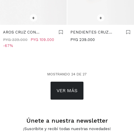
SELECCIONAR TALLE
SELECCIONAR TALLE
+
+
AROS CRUZ CON
PENDIENTES CRUZ
CIRCONIAS - PLATA DE
ASIMÉTRICOS - PLATA DE
PYG
339.000
PYG
109.000
PYG
239.000
LEY 925 - PLATEADO
LEY 925 - PLATEADO
67
MOSTRANDO
24
DE
27
VER MÁS
Únete a nuestra newsletter
¡Suscribite y recibí todas nuestras novedades!