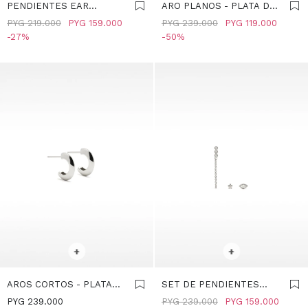
PENDIENTES EAR
ARO PLANOS - PLATA DE
JACKET CON CIRCONITAS
LEY 925 - PLATEADO
PYG
219.000
PYG
159.000
PYG
239.000
PYG
119.000
- PLATA DE LEY 925 -
27
50
PLATEADO
SELECCIONAR TALLE
SELECCIONAR TALLE
+
+
AROS CORTOS - PLATA
SET DE PENDIENTES
DE LEY 925 - PLATEADO
CIRCONITAS Y PERLA DE
PYG
239.000
PYG
239.000
PYG
159.000