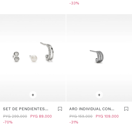
AGUA DULCE - PLATA DE
33
LEY 925 - PLATEADO
SELECCIONAR TALLE
SELECCIONAR TALLE
+
+
SET DE PENDIENTES
ARO INDIVIDUAL CON
COM PERLAS DE AGUA
CIRCONITAS - PLATA DE
PYG
299.000
PYG
89.000
PYG
159.000
PYG
109.000
DULCE - PLATA DE LEY
LEY 925 - PLATEADO
70
31
925 - PLATEADO