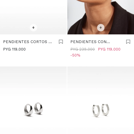
SELECCIONAR TALLE
SELECCIONAR TALLE
+
+
PENDIENTES CORTOS DE
PENDIENTES CON
PLATA 925 CON
CIRCONITAS - PLATA DE
PYG
119.000
PYG
239.000
PYG
119.000
CIRCONITAS - PLATEADO
LEY 925 - PLATEADO
50