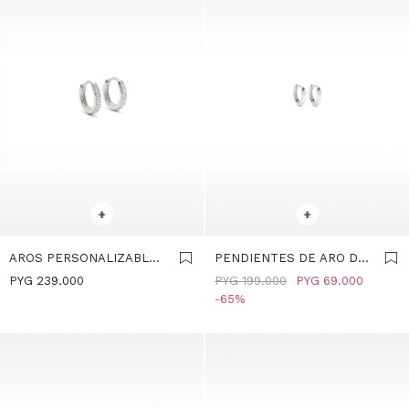
SELECCIONAR TALLE
SELECCIONAR TALLE
+
+
AROS PERSONALIZABLES
PENDIENTES DE ARO DE
PLATA 925 CON
PLATA 925 - PLATEADO
PYG
239.000
PYG
199.000
PYG
69.000
CIRCONITAS - PLATEADO
65