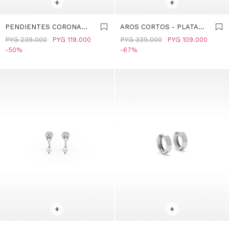
+
+
PENDIENTES CORONA
AROS CORTOS - PLATA
CON CIRCONITAS - PLATA
DE LEY 925 - PLATEADO
PYG
239.000
PYG
119.000
PYG
339.000
PYG
109.000
DE LEY 925 - PLATEADO
50
67
SELECCIONAR TALLE
SELECCIONAR TALLE
+
+