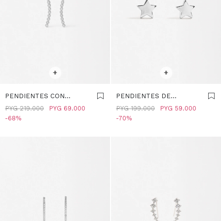
SELECCIONAR TALLE
SELECCIONAR TALLE
+
+
PENDIENTES CON
PENDIENTES DE
CIRCONITAS - PLATA DE
ESTRELLAS - PLATA DE
PYG
219.000
PYG
69.000
PYG
199.000
PYG
59.000
LEY 925 - PLATEADO
LEY 925 - PLATEADO
68
70