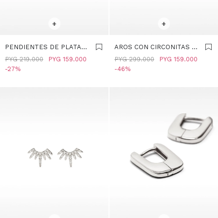
SELECCIONAR TALLE
SELECCIONAR TALLE
+
+
PENDIENTES DE PLATA
AROS CON CIRCONITAS -
925 - PLATEADO
PLATA DE LEY 925 -
PYG
219.000
PYG
159.000
PYG
299.000
PYG
159.000
PLATEADO
27
46
SELECCIONAR TALLE
SELECCIONAR TALLE