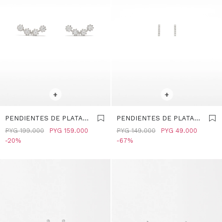
SELECCIONAR TALLE
SELECCIONAR TALLE
+
+
PENDIENTES DE PLATA
PENDIENTES DE PLATA
925 CON CIRCONITAS -
925 CON CRISTALES -
PYG
199.000
PYG
159.000
PYG
149.000
PYG
49.000
PLATEADO
PLATEADO
20
67