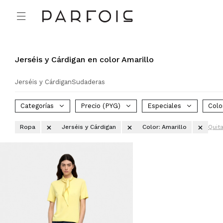

Jerséis y Cárdigan en color Amarillo
Jerséis y Cárdigan
Sudaderas
Categorías
Precio
(PYG)
Especiales
Colo
Ropa
Jerséis y Cárdigan
Color:
Amarillo
Quita