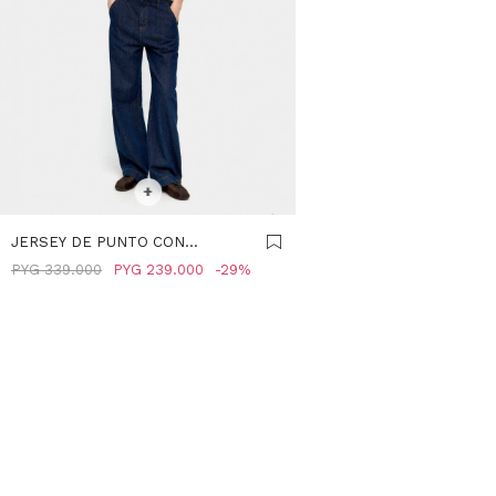
SELECCIONAR TALLE
+
JERSEY DE PUNTO CON
PAÑUELO - AMARILLO
PYG
339.000
PYG
239.000
29