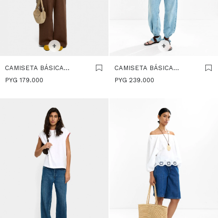
SELECCIONAR TALLE
SELECCIONAR TALLE
M-L
XS-S
M-L
+
+
CAMISETA BÁSICA
CAMISETA BÁSICA
CUELLO PICO - BLANCO
CUELLO PICO - BLANCO
PYG
179.000
PYG
239.000