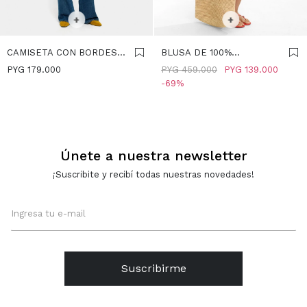
SELECCIONAR TALLE
SELECCIONAR TALLE
+
+
CAMISETA CON BORDES
BLUSA DE 100%
MARCADOS 100%
ALGODÓN CON MANGA
PYG
179.000
PYG
459.000
PYG
139.000
ALGODÓN - BLANCO
ABULLONADA - BLANCO
69
Únete a nuestra newsletter
¡Suscribite y recibí todas nuestras novedades!
Suscribirme