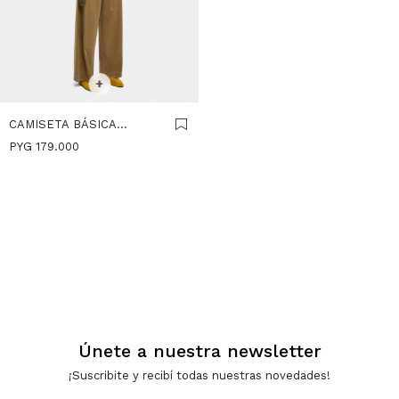
SELECCIONAR TALLE
XS-S
M-L
+
CAMISETA BÁSICA
CUELLO PICO - GRIS
PYG
179.000
Únete a nuestra newsletter
¡Suscribite y recibí todas nuestras novedades!