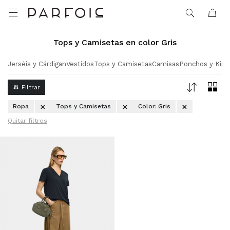

Tops y Camisetas en color Gris
Jerséis y Cárdigan
Vestidos
Tops y Camisetas
Camisas
Ponchos y Kim
Ropa
Tops y Camisetas
Color:
Gris
Quitar filtros