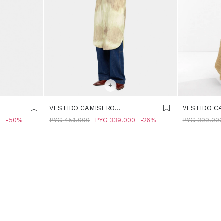
SELECCIONAR TALLE
SELECCIONA
+
VESTIDO CAMISERO
VESTIDO C
OR
ESTAMPADO - MULTICOLOR
ESTAMPADO
0
50
PYG
459.000
PYG
339.000
26
PYG
399.00
MULTICOLO