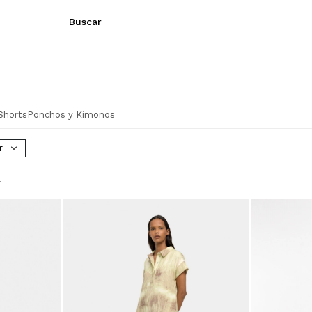
Shorts
Ponchos y Kimonos
r
s