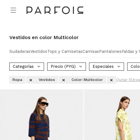

Vestidos en color Multicolor
Sudaderas
Vestidos
Tops y Camisetas
Camisas
Pantalones
Faldas y 
Categorías
Precio
(PYG)
Especiales
Colo
Ropa
Vestidos
Color:
Multicolor
Quitar filtro