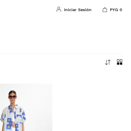
PYG
0