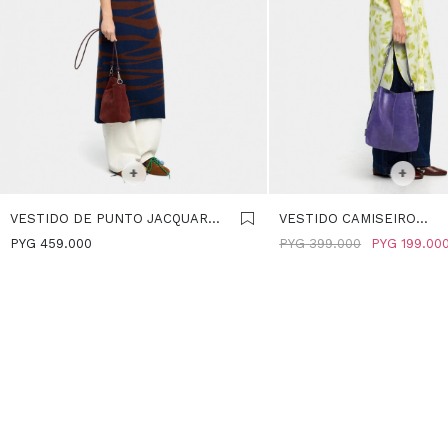
SELECCIONAR TALLE
SELECCIONAR TALLE
+
+
VESTIDO DE PUNTO JACQUARD
VESTIDO CAMISEIRO
- MULTICOLOR
ESTAMPADO - MULTICOL
PYG
459.000
PYG
399.000
PYG
199.00