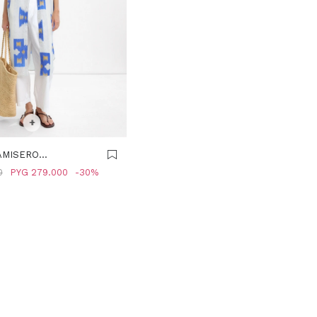
R TALLE
+
AMISERO
 100% LYOCELL -
0
PYG
279.000
30
R