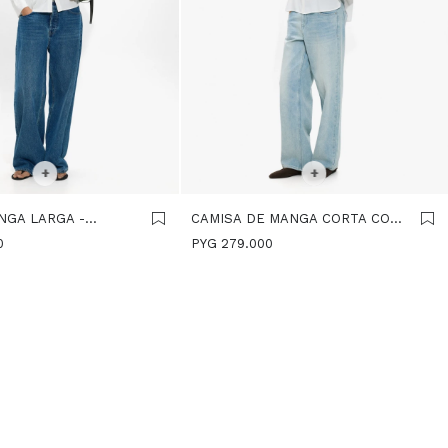
R TALLE
SELECCIONAR TALLE
+
+
NGA LARGA -
CAMISA DE MANGA CORTA CON
DOBLADILLO - BLANCO
0
PYG
279.000