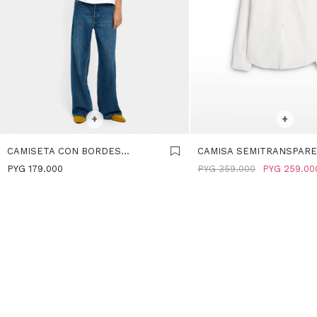
SELECCIONAR TALLE
SELECCIONAR TALLE
+
+
CAMISETA CON BORDES
CAMISA SEMITRANSPAR
MARCADOS 100% ALGODÓN -
100% ALGODÓN - BLANC
PYG
179.000
PYG
359.000
PYG
259.00
BLANCO