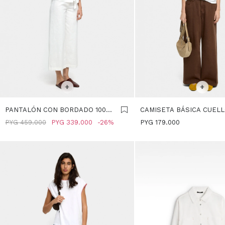
SELECCIONAR TALLE
SELECCIONAR TALLE
+
+
PANTALÓN CON BORDADO 100%
CAMISETA BÁSICA CUELL
ALGODÓN - BLANCO
- BLANCO
PYG
459.000
PYG
339.000
26
PYG
179.000