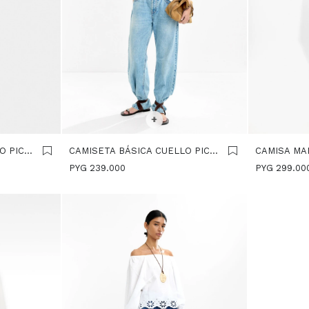
SELECCIONAR TALLE
SELECCIONA
+
O PICO
CAMISETA BÁSICA CUELLO PICO
CAMISA MA
- BLANCO
BLANCO
PYG
239.000
PYG
299.00