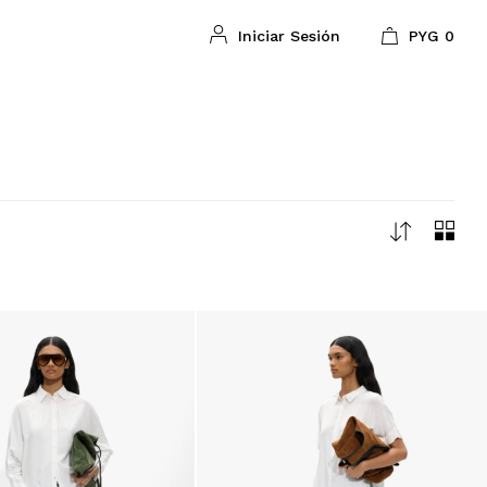
PYG
0