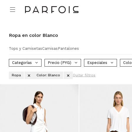

Ropa en color Blanco
Tops y Camisetas
Camisas
Pantalones
Categorías
Precio
(PYG)
Especiales
Colo
Ropa
Color:
Blanco
Quitar filtros