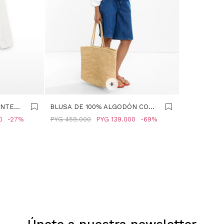
SELECCIONAR TALLE
+
ENTE
BLUSA DE 100% ALGODÓN CON
O
MANGA ABULLONADA - BLANCO
0
27
PYG
459.000
PYG
139.000
69